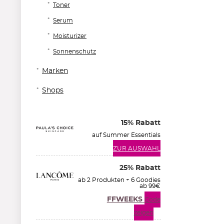
Toner
Serum
Moisturizer
Sonnenschutz
Marken
Shops
15% Rabatt
auf Summer Essentials
ZUR AUSWAHL
25% Rabatt
ab 2 Produkten + 6 Goodies
ab 99€
FFWEEKS
Code
zeigen