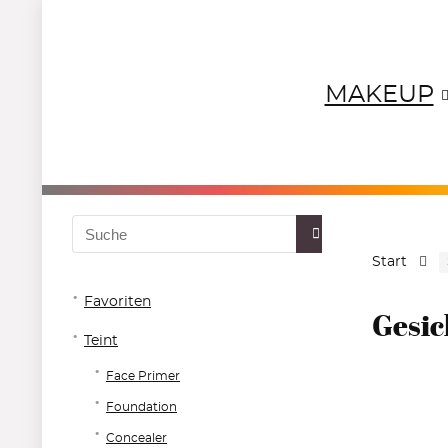
MAKEUP
NEUTRALS
REDS
OR
Start
Favoriten
Gesic
Teint
Face Primer
Foundation
Concealer