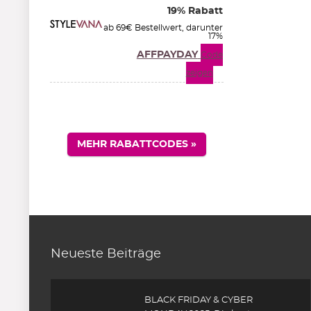
19% Rabatt
ab 69€ Bestellwert, darunter
17%
AFFPAYDAY
Code
zeigen
MEHR RABATTCODES »
Neueste Beiträge
BLACK FRIDAY & CYBER