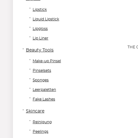
Lipstick
Liquid Lipstick
Lipgloss
Lip Liner
THE O
Beauty Tools
Make-up Pinsel
Pinselsets
Sponges
Leerpaletten
Fake Lashes
Skincare
Reinigung
Peelings