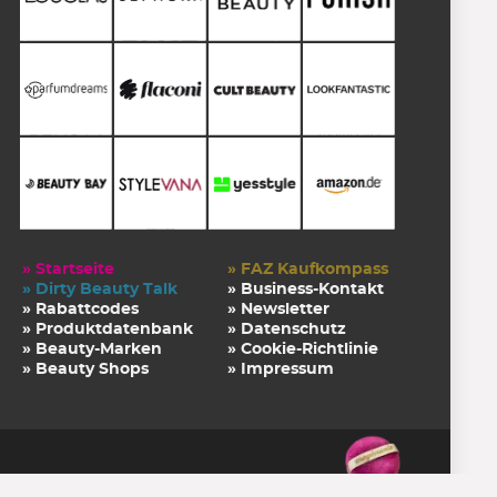
» Startseite
» FAZ Kaufkompass
» Dirty Beauty Talk
» Business-Kontakt
» Rabattcodes
» Newsletter
» Produktdatenbank
» Datenschutz
» Beauty-Marken
» Cookie-Richtlinie
» Beauty Shops
» Impressum