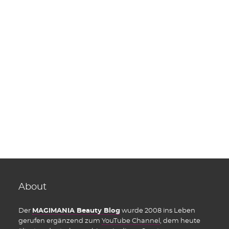
About
Der
MAGIMANIA Beauty Blog
wurde 2008 ins Leben
gerufen ergänzend zum
YouTube Channel
, dem heute