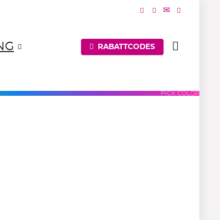
NG
RABATTCODES
UES
PURPLES
PINKS
PICK COLOR