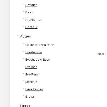
Powder
Blush
Highlighter
Contour
Augen
Lidschattenpaletten
Eyeshadow
INCIPE
Eyeshadow Base
Eyeliner
Eye Pencil
Mascara
Fake Lashes
Brows
Lippen