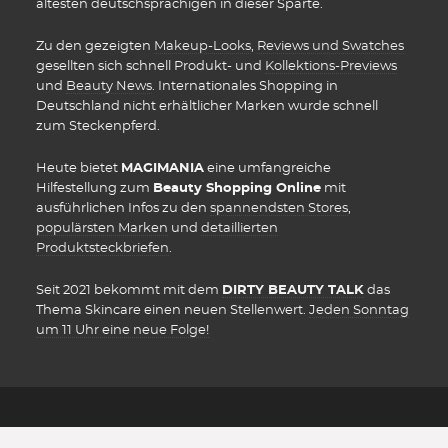
ältesten deutschsprachigen in dieser Sparte.
Zu den gezeigten
Makeup-Looks
,
Reviews und Swatches
gesellten sich schnell Produkt- und
Kollektions-Previews
und
Beauty News
. Internationales Shopping in
Deutschland nicht erhältlicher Marken wurde schnell
zum Steckenpferd.
Heute bietet
MAGIMANIA
eine umfangreiche
Hilfestellung zum
Beauty Shopping Online
mit
ausführlichen Infos zu den
spannendsten Stores
,
populärsten Marken
und
detaillierten
Produktsteckbriefen
.
Seit 2021 bekommt mit dem
DIRTY BEAUTY TALK
das
Thema Skincare einen neuen Stellenwert.
Jeden Sonntag
um 11 Uhr eine neue Folge!