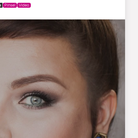
n
Pinsel
Video