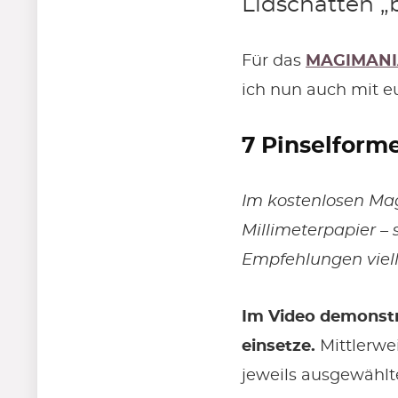
Lidschatten „
Für das
MAGIMANI
ich nun auch mit eu
7 Pinselform
Im kostenlosen Maga
Millimeterpapier – 
Empfehlungen vielle
Im Video demonstri
einsetze.
Mittlerwei
jeweils ausgewählt