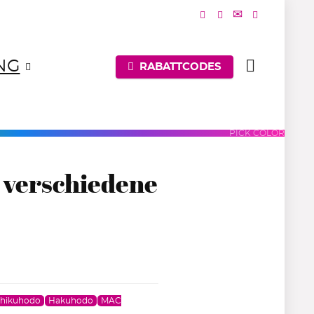
NG
RABATTCODES
UES
PURPLES
PINKS
PICK COLOR
r verschiedene
hikuhodo
Hakuhodo
MAC