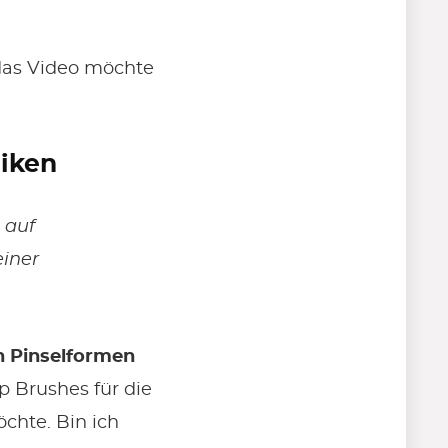
 das Video möchte
niken
 auf
einer
en Pinselformen
p Brushes für die
chte. Bin ich