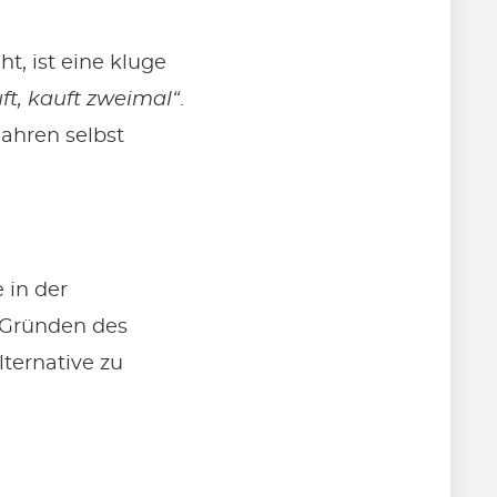
, ist eine kluge
uft, kauft zweimal“
.
Jahren selbst
 in der
s Gründen des
lternative zu