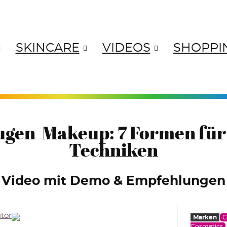
SKINCARE
VIDEOS
SHOPPI
ANGES
YELLOWS
GREENS
BL
Augen-Makeup: 7 Formen fü
Techniken
Video mit Demo & Empfehlungen
Marken
C
Cosmetics