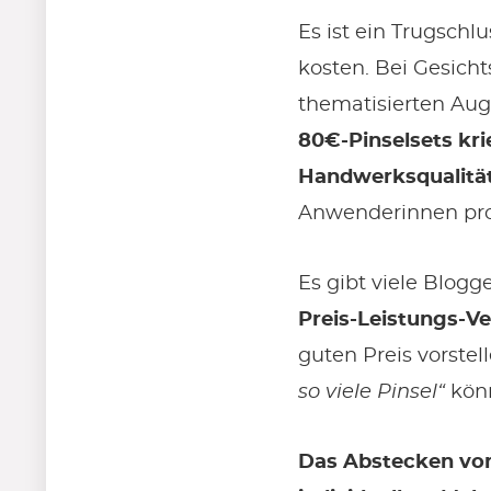
Es ist ein Trugschl
kosten. Bei Gesich
thematisierten Auge
80€-Pinselsets kr
Handwerksqualitä
Anwenderinnen prof
Es gibt viele Blogg
Preis-Leistungs-Ve
guten Preis vorstel
so viele Pinsel“
könn
Das Abstecken von 