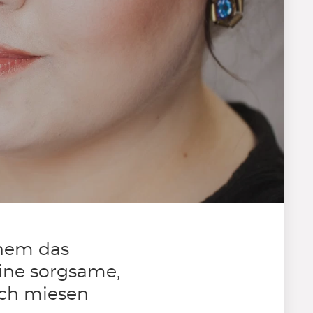
nem das
ine sorgsame,
nch miesen