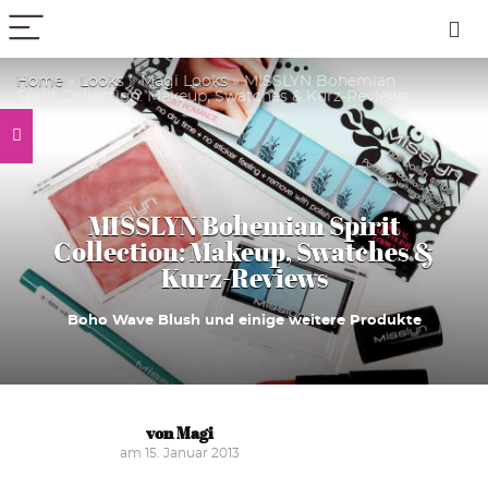
PICK COLOR
Home
»
Looks
»
Magi Looks
»
MISSLYN Bohemian
Spirit Collection: Makeup, Swatches & Kurz-Reviews
MISSLYN Bohemian Spirit
Collection: Makeup, Swatches &
Kurz-Reviews
Boho Wave Blush und einige weitere Produkte
von Magi
am 15. Januar 2013