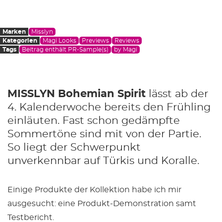
Marken
Misslyn
Kategorien
Magi Looks
Previews
Reviews
Tags
Beitrag enthält PR-Sample(s)
by Magi
MISSLYN Bohemian Spirit
lässt ab der
4. Kalenderwoche bereits den Frühling
einläuten. Fast schon gedämpfte
Sommertöne sind mit von der Partie.
So liegt der Schwerpunkt
unverkennbar auf Türkis und Koralle.
Einige Produkte der Kollektion habe ich mir
ausgesucht: eine Produkt-Demonstration samt
Testbericht.