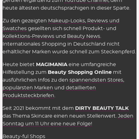
gerufen ergänzend zum
YouTube Channel
, dem
in den Shops selbst muss man nichts dafür
heute ältesten deutschsprachigen in dieser Sparte.
bezahlen, sie einzusetzen. Es gelten einzig
Zu den gezeigten
Makeup-Looks
,
Reviews und
genannte Einschränkungen wie der
Swatches
gesellten sich schnell Produkt- und
Mindestbestellwert oder shop-individuelle
Kollektions-Previews
und
Beauty News
.
Ausnahmen.
Internationales Shopping in Deutschland nicht
erhältlicher Marken wurde schnell zum Steckenpferd.
Wir können die Übersicht anbieten und täglich
aktualisieren und ergänzen, weil die Shops uns für
Heute bietet
MAGIMANIA
eine umfangreiche
vermittelte Verkäufe eine Provision zahlen,
Hilfestellung zum
Beauty Shopping Online
mit
insofern einige Kriterien eingehalten werden.
ausführlichen Infos zu den
spannendsten Stores
,
Diese Kosten sind Teil des üblichen Marketing-
populärsten Marken
und
detaillierten
Budgets und werden nicht auf den Preis
Produktsteckbriefen
.
aufgeschlagen (Stichwort: Affiliate-Marketing).
Seit 2021 bekommt mit dem
DIRTY BEAUTY TALK
Gelten Rabattcodes für alles in den
das Thema Skincare einen neuen Stellenwert.
Jeden
Beauty Shops?
Sonntag um 11 Uhr eine neue Folge!
Fast.
Gutscheinkarten, Bücher, Magazine sowie
Beauty-ful Shops