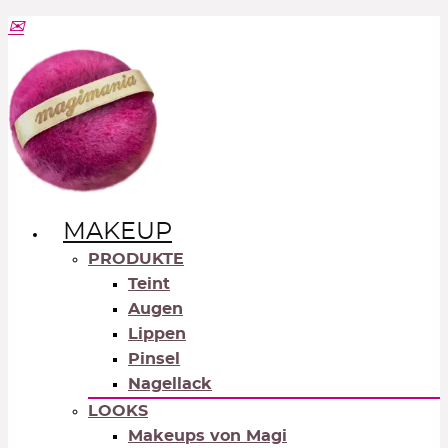
MAKEUP
PRODUKTE
Teint
Augen
Lippen
Pinsel
Nagellack
LOOKS
Makeups von Magi