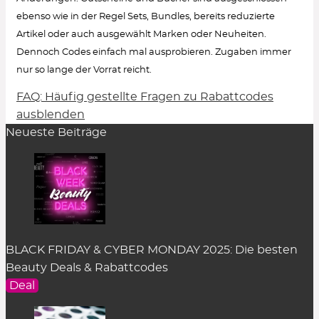
ebenso wie in der Regel Sets, Bundles, bereits reduzierte
Artikel oder auch ausgewählt Marken oder Neuheiten.
Dennoch Codes einfach mal ausprobieren. Zugaben immer
nur so lange der Vorrat reicht.
FAQ: Häufig gestellte Fragen zu Rabattcodes
Wie löse ich einen Rabattcode ein?
ausblenden
Neueste Beiträge
Um den Gutschein-Code anzuzeigen, klicke in
der Rabatt-Beschreibung auf den Button
„Code
zeigen“
. Es öffnet sich ein Pop-up-Fenster.
Einfach auf
„kopieren“
klicken und er wird
zwischengespeichert.
Im Warenkorb des dazugehörigen Online Shops
BLACK FRIDAY & CYBER MONDAY 2025: Die besten
kann der Rabattcode im entsprechenden Feld
Beauty Deals & Rabattcodes
eingefügt werden. Das Feld befindet sich an
Deal
unterschiedlicher Stelle je nach Shop-System. In