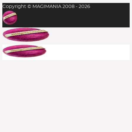
Copyright © MAGIMANIA 2008 - 2026
In der Regel ist das Einlösen mehrerer
Rabattcodes auf einen Einkauf nicht möglich,
aber man sollte es stets probieren. Die
Kombination aus Rabattcode und Gratis-
Zugabe(n) gelingt durchaus mal, insofern alle
anderen Bedingungen erfüllt sind.
Bereits reduzierte Produkte sind meist von
weiteren Rabattcodes ausgeschlossen, aber auch
hier immer ausprobieren. Große Shops bewerben
häufig, wenn aktuelle Rabatte auch auf den Sale
gelten. In solchen Fällen schreiben wir es dazu.
Kann ich einen Rabattcode auch
rückwirkend einsetzen?
Nein, die Beauty Codes können nur auf noch
nicht abgeschickte Bestellungen eingesetzt
werden.
Kontaktiert jedoch den Shop