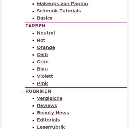
Makeups von Paphio
Schmink-Tutorials
Basics
FARBEN
Neutral
Rot
Orange
Gelb
Grün
Blau
Violett
Pink
RUBRIKEN
Vergleiche
Reviews
Beauty News
Editorials
Leserrubrik