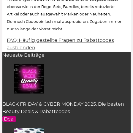
ebenso wie in der Regel Sets, Bundles, bereits reduzierte
Artikel oder auch ausgewählt Marken oder Neuheiten.
Dennoch Codes einfach mal ausprobieren. Zugaben immer
nur so lange der Vorrat reicht.
FAQ: Häufig gestellte Fragen zu Rabattcodes
Wie löse ich einen Rabattcode ein?
ausblenden
Neueste Beiträge
Um den Gutschein-Code anzuzeigen, klicke in
der Rabatt-Beschreibung auf den Button
„Code
zeigen“
. Es öffnet sich ein Pop-up-Fenster.
Einfach auf
„kopieren“
klicken und er wird
zwischengespeichert.
Im Warenkorb des dazugehörigen Online Shops
BLACK FRIDAY & CYBER MONDAY 2025: Die besten
kann der Rabattcode im entsprechenden Feld
Beauty Deals & Rabattcodes
eingefügt werden. Das Feld befindet sich an
Deal
unterschiedlicher Stelle je nach Shop-System. In