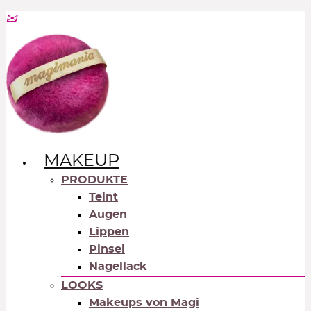
MAKEUP
PRODUKTE
Teint
Augen
Lippen
Pinsel
Nagellack
LOOKS
Makeups von Magi