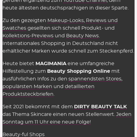
gerufen ergänzend zum
YouTube Channel
, dem
in den Shops selbst muss man nichts dafür
heute ältesten deutschsprachigen in dieser Sparte.
bezahlen, sie einzusetzen. Es gelten einzig
Zu den gezeigten
Makeup-Looks
,
Reviews und
genannte Einschränkungen wie der
Swatches
gesellten sich schnell Produkt- und
Mindestbestellwert oder shop-individuelle
Kollektions-Previews
und
Beauty News
.
Ausnahmen.
Internationales Shopping in Deutschland nicht
erhältlicher Marken wurde schnell zum Steckenpferd.
Wir können die Übersicht anbieten und täglich
aktualisieren und ergänzen, weil die Shops uns für
Heute bietet
MAGIMANIA
eine umfangreiche
vermittelte Verkäufe eine Provision zahlen,
Hilfestellung zum
Beauty Shopping Online
mit
insofern einige Kriterien eingehalten werden.
ausführlichen Infos zu den
spannendsten Stores
,
Diese Kosten sind Teil des üblichen Marketing-
populärsten Marken
und
detaillierten
Budgets und werden nicht auf den Preis
Produktsteckbriefen
.
aufgeschlagen (Stichwort: Affiliate-Marketing).
Seit 2021 bekommt mit dem
DIRTY BEAUTY TALK
Gelten Rabattcodes für alles in den
das Thema Skincare einen neuen Stellenwert.
Jeden
Beauty Shops?
Sonntag um 11 Uhr eine neue Folge!
Fast.
Gutscheinkarten, Bücher, Magazine sowie
Beauty-ful Shops