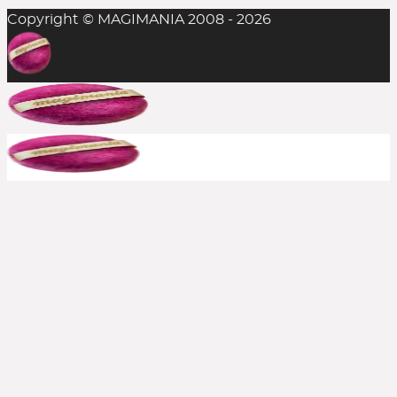
Copyright © MAGIMANIA 2008 - 2026
In der Regel ist das Einlösen mehrerer
Rabattcodes auf einen Einkauf nicht möglich,
aber man sollte es stets probieren. Die
Kombination aus Rabattcode und Gratis-
Zugabe(n) gelingt durchaus mal, insofern alle
anderen Bedingungen erfüllt sind.
Bereits reduzierte Produkte sind meist von
weiteren Rabattcodes ausgeschlossen, aber auch
hier immer ausprobieren. Große Shops bewerben
häufig, wenn aktuelle Rabatte auch auf den Sale
gelten. In solchen Fällen schreiben wir es dazu.
Kann ich einen Rabattcode auch
rückwirkend einsetzen?
Nein, die Beauty Codes können nur auf noch
nicht abgeschickte Bestellungen eingesetzt
werden.
Kontaktiert jedoch den Shop