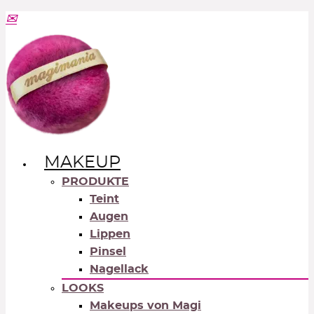
MAKEUP
PRODUKTE
Teint
Augen
Lippen
Pinsel
Nagellack
LOOKS
Makeups von Magi