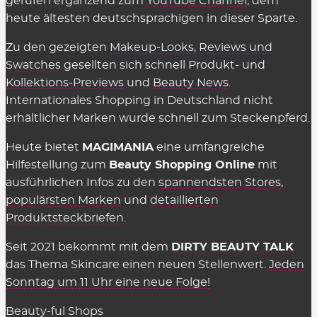
gerufen ergänzend zum
YouTube Channel
, dem
in den Shops selbst muss man nichts dafür
heute ältesten deutschsprachigen in dieser Sparte.
bezahlen, sie einzusetzen. Es gelten einzig
Zu den gezeigten
Makeup-Looks
,
Reviews und
genannte Einschränkungen wie der
Swatches
gesellten sich schnell Produkt- und
Mindestbestellwert oder shop-individuelle
Kollektions-Previews
und
Beauty News
.
Ausnahmen.
Internationales Shopping in Deutschland nicht
erhältlicher Marken wurde schnell zum Steckenpferd.
Wir können die Übersicht anbieten und täglich
aktualisieren und ergänzen, weil die Shops uns für
Heute bietet
MAGIMANIA
eine umfangreiche
vermittelte Verkäufe eine Provision zahlen,
Hilfestellung zum
Beauty Shopping Online
mit
insofern einige Kriterien eingehalten werden.
ausführlichen Infos zu den
spannendsten Stores
,
Diese Kosten sind Teil des üblichen Marketing-
populärsten Marken
und
detaillierten
Budgets und werden nicht auf den Preis
Produktsteckbriefen
.
aufgeschlagen (Stichwort: Affiliate-Marketing).
Seit 2021 bekommt mit dem
DIRTY BEAUTY TALK
Gelten Rabattcodes für alles in den
das Thema Skincare einen neuen Stellenwert.
Jeden
Beauty Shops?
Sonntag um 11 Uhr eine neue Folge!
Fast.
Gutscheinkarten, Bücher, Magazine sowie
Beauty-ful Shops