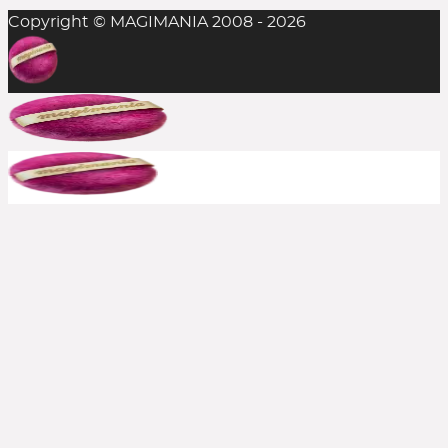
Copyright © MAGIMANIA 2008 - 2026
In der Regel ist das Einlösen mehrerer
Rabattcodes auf einen Einkauf nicht möglich,
aber man sollte es stets probieren. Die
Kombination aus Rabattcode und Gratis-
Zugabe(n) gelingt durchaus mal, insofern alle
anderen Bedingungen erfüllt sind.
Bereits reduzierte Produkte sind meist von
weiteren Rabattcodes ausgeschlossen, aber auch
hier immer ausprobieren. Große Shops bewerben
häufig, wenn aktuelle Rabatte auch auf den Sale
gelten. In solchen Fällen schreiben wir es dazu.
Kann ich einen Rabattcode auch
rückwirkend einsetzen?
Nein, die Beauty Codes können nur auf noch
nicht abgeschickte Bestellungen eingesetzt
werden.
Kontaktiert jedoch den Shop