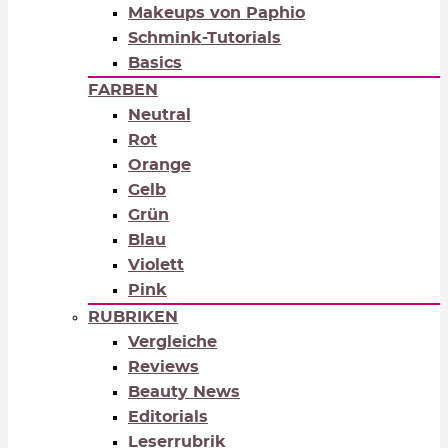
Makeups von Paphio
Schmink-Tutorials
Basics
FARBEN
Neutral
Rot
Orange
Gelb
Grün
Blau
Violett
Pink
RUBRIKEN
Vergleiche
Reviews
Beauty News
Editorials
Leserrubrik