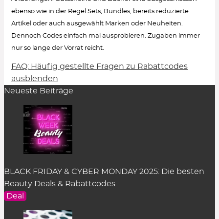
ebenso wie in der Regel Sets, Bundles, bereits reduzierte
Artikel oder auch ausgewählt Marken oder Neuheiten.
Dennoch Codes einfach mal ausprobieren. Zugaben immer
nur so lange der Vorrat reicht.
FAQ: Häufig gestellte Fragen zu Rabattcodes
Wie löse ich einen Rabattcode ein?
ausblenden
Neueste Beiträge
Um den Gutschein-Code anzuzeigen, klicke in
der Rabatt-Beschreibung auf den Button
„Code
zeigen“
. Es öffnet sich ein Pop-up-Fenster.
Einfach auf
„kopieren“
klicken und er wird
zwischengespeichert.
Im Warenkorb des dazugehörigen Online Shops
BLACK FRIDAY & CYBER MONDAY 2025: Die besten
kann der Rabattcode im entsprechenden Feld
Beauty Deals & Rabattcodes
eingefügt werden. Das Feld befindet sich an
Deal
unterschiedlicher Stelle je nach Shop-System. In