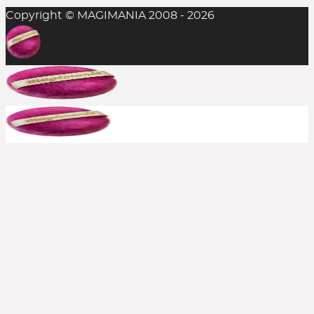
Copyright © MAGIMANIA 2008 - 2026
In der Regel ist das Einlösen mehrerer
Rabattcodes auf einen Einkauf nicht möglich,
aber man sollte es stets probieren. Die
Kombination aus Rabattcode und Gratis-
Zugabe(n) gelingt durchaus mal, insofern alle
anderen Bedingungen erfüllt sind.
Bereits reduzierte Produkte sind meist von
weiteren Rabattcodes ausgeschlossen, aber auch
hier immer ausprobieren. Große Shops bewerben
häufig, wenn aktuelle Rabatte auch auf den Sale
gelten. In solchen Fällen schreiben wir es dazu.
Kann ich einen Rabattcode auch
rückwirkend einsetzen?
Nein, die Beauty Codes können nur auf noch
nicht abgeschickte Bestellungen eingesetzt
werden.
Kontaktiert jedoch den Shop