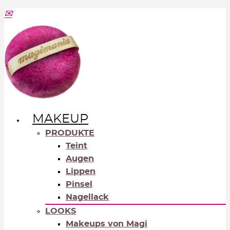
MAKEUP
PRODUKTE
Teint
Augen
Lippen
Pinsel
Nagellack
LOOKS
Makeups von Magi