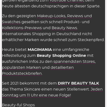
gerufen ergänzend zum
YouTube Channel
, dem
in den Shops selbst muss man nichts dafür
heute ältesten deutschsprachigen in dieser Sparte.
bezahlen, sie einzusetzen. Es gelten einzig
Zu den gezeigten
Makeup-Looks
,
Reviews und
genannte Einschränkungen wie der
Swatches
gesellten sich schnell Produkt- und
Mindestbestellwert oder shop-individuelle
Kollektions-Previews
und
Beauty News
.
Ausnahmen.
Internationales Shopping in Deutschland nicht
erhältlicher Marken wurde schnell zum Steckenpferd.
Wir können die Übersicht anbieten und täglich
aktualisieren und ergänzen, weil die Shops uns für
Heute bietet
MAGIMANIA
eine umfangreiche
vermittelte Verkäufe eine Provision zahlen,
Hilfestellung zum
Beauty Shopping Online
mit
insofern einige Kriterien eingehalten werden.
ausführlichen Infos zu den
spannendsten Stores
,
Diese Kosten sind Teil des üblichen Marketing-
populärsten Marken
und
detaillierten
Budgets und werden nicht auf den Preis
Produktsteckbriefen
.
aufgeschlagen (Stichwort: Affiliate-Marketing).
Seit 2021 bekommt mit dem
DIRTY BEAUTY TALK
Gelten Rabattcodes für alles in den
das Thema Skincare einen neuen Stellenwert.
Jeden
Beauty Shops?
Sonntag um 11 Uhr eine neue Folge!
Fast.
Gutscheinkarten, Bücher, Magazine sowie
Beauty-ful Shops