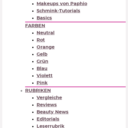
Makeups von Paphio
Schmink-Tutorials
Basics
FARBEN
Neutral
Rot
Orange
Gelb
Grün
Blau
Violett
Pink
RUBRIKEN
Vergleiche
Reviews
Beauty News
Editorials
Leserrubrik