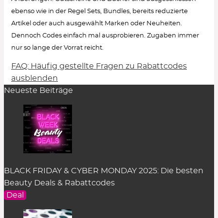
ebenso wie in der Regel Sets, Bundles, bereits reduzierte
Artikel oder auch ausgewählt Marken oder Neuheiten.
Dennoch Codes einfach mal ausprobieren. Zugaben immer
nur so lange der Vorrat reicht.
FAQ: Häufig gestellte Fragen zu Rabattcodes
Wie löse ich einen Rabattcode ein?
ausblenden
Neueste Beiträge
Um den Gutschein-Code anzuzeigen, klicke in
der Rabatt-Beschreibung auf den Button
„Code
zeigen“
. Es öffnet sich ein Pop-up-Fenster.
Einfach auf
„kopieren“
klicken und er wird
zwischengespeichert.
Im Warenkorb des dazugehörigen Online Shops
BLACK FRIDAY & CYBER MONDAY 2025: Die besten
kann der Rabattcode im entsprechenden Feld
Beauty Deals & Rabattcodes
eingefügt werden. Das Feld befindet sich an
Deal
unterschiedlicher Stelle je nach Shop-System. In