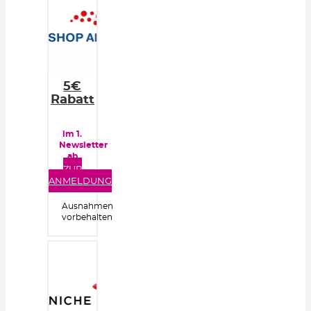
5€
Rabatt
im 1.
Newsletter
ab
50€
ZUR
Bestellwert
ANMELDUNG
Ausnahmen
vorbehalten