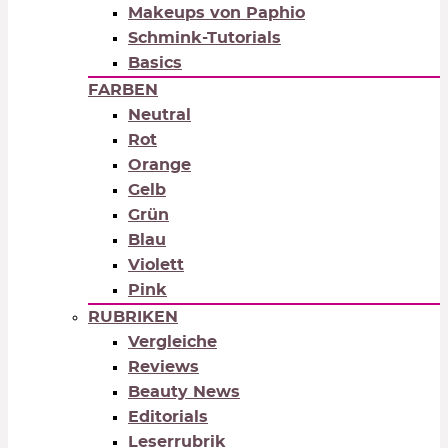
Makeups von Paphio
Schmink-Tutorials
Basics
FARBEN
Neutral
Rot
Orange
Gelb
Grün
Blau
Violett
Pink
RUBRIKEN
Vergleiche
Reviews
Beauty News
Editorials
Leserrubrik