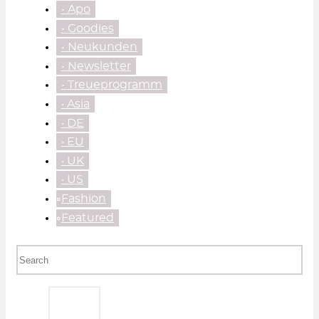
• Apo
• Goodies
• Neukunden
• Newsletter
• Treueprogramm
‧ Asia
‧ DE
‧ EU
‧ UK
‧ US
⃘Fashion
⃘Featured