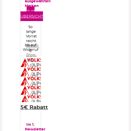
ausgewählten
Marken
ZUR
ÜBERSICHT
So
lange
Vorrat
reicht.
bis auf
Bestell-
Widerruf
&
Shop-
Info
»
5€ Rabatt
im 1.
Newsletter