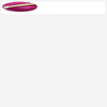
anderen Bedingungen erfüllt sind.
Bereits reduzierte Produkte sind meist von
weiteren Rabattcodes ausgeschlossen, aber auch
hier immer ausprobieren. Große Shops bewerben
häufig, wenn aktuelle Rabatte auch auf den Sale
gelten. In solchen Fällen schreiben wir es dazu.
Kann ich einen Rabattcode auch
rückwirkend einsetzen?
Nein, die Beauty Codes können nur auf noch
nicht abgeschickte Bestellungen eingesetzt
werden.
Kontaktiert jedoch den Shop
schnellstmöglich
, falls ihr das Einsetzen des
Rabattcodes „verschlafen“ habt. In einigen Fällen
sind Shops kulant und schreiben euch die
Ersparnis nachträglich gut oder schlagen eine
Alternative vor.