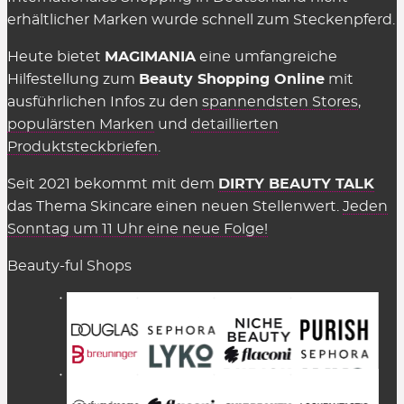
erhältlicher Marken wurde schnell zum Steckenpferd.
Wir können die Übersicht anbieten und täglich
aktualisieren und ergänzen, weil die Shops uns für
Heute bietet
MAGIMANIA
eine umfangreiche
vermittelte Verkäufe eine Provision zahlen,
Hilfestellung zum
Beauty Shopping Online
mit
insofern einige Kriterien eingehalten werden.
ausführlichen Infos zu den
spannendsten Stores
,
Diese Kosten sind Teil des üblichen Marketing-
populärsten Marken
und
detaillierten
Budgets und werden nicht auf den Preis
Produktsteckbriefen
.
aufgeschlagen (Stichwort: Affiliate-Marketing).
Seit 2021 bekommt mit dem
DIRTY BEAUTY TALK
Gelten Rabattcodes für alles in den
das Thema Skincare einen neuen Stellenwert.
Jeden
Beauty Shops?
Sonntag um 11 Uhr eine neue Folge!
Fast.
Gutscheinkarten, Bücher, Magazine sowie
Beauty-ful Shops
Aktionen
sind in der Regel ausgeschlossen. Meist
gilt dies auch für reduzierte Artikel bzw. den Sale
sowie bestimmte Sets. Aber immer probieren –
manchmal funktioniert es trotzdem! Natürlich
müssen die genannten Bedingungen erfüllt sein,
z.B. der Minderstbestellwert (MBW).