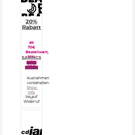
20%
Rabatt
ab
70€
Bestellwert,
10%
SAVINGS
ab
Code
60€
zeigen
Ausnahmen
vorbehalten.
Shop-
Info
bis auf
»
Widerruf