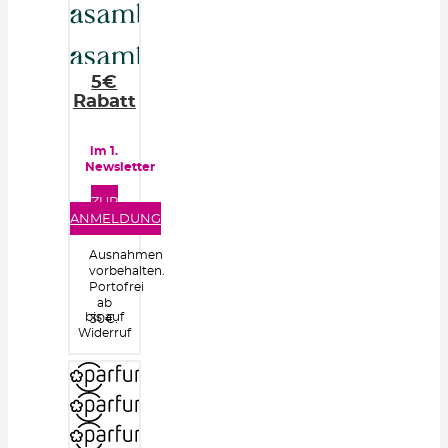
5€
Rabatt
im 1.
Newsletter
ZUR
ANMELDUNG
Ausnahmen
vorbehalten.
Portofrei
ab
bis auf
30€.
Widerruf