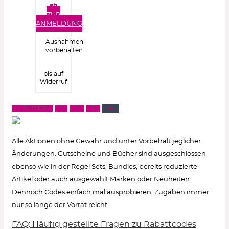
ab
40€
ZUR
Bestellwert
ANMELDUNG
Ausnahmen
vorbehalten.
bis auf
Widerruf
« Zurück
1
2
3
4
Alle Aktionen ohne Gewähr und unter Vorbehalt jeglicher
Änderungen. Gutscheine und Bücher sind ausgeschlossen
ebenso wie in der Regel Sets, Bundles, bereits reduzierte
Artikel oder auch ausgewählt Marken oder Neuheiten.
Dennoch Codes einfach mal ausprobieren. Zugaben immer
nur so lange der Vorrat reicht.
FAQ: Häufig gestellte Fragen zu Rabattcodes