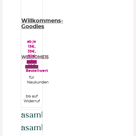
Willkommens-
Goodies
ab je
15€,
35€,
50€
WELCOME15
oder
Code
60€
zeigen
Bestellwert
für
Neukunden
bis auf
Widerruf