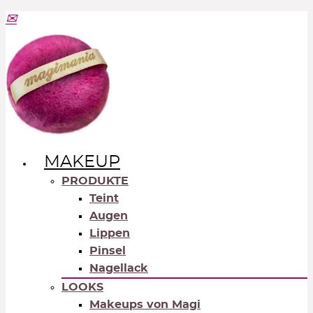
MAKEUP
PRODUKTE
Teint
Augen
Lippen
Pinsel
Nagellack
LOOKS
Makeups von Magi