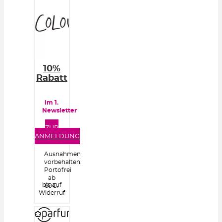
10%
Rabatt
im 1.
Newsletter
ZUR
ANMELDUNG
Ausnahmen
vorbehalten.
Portofrei
ab
bis auf
60€.
Widerruf