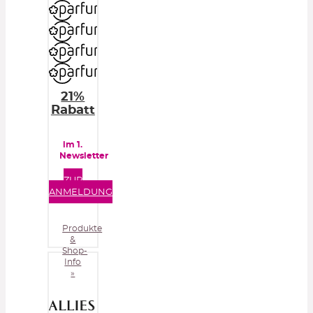
21%
Rabatt
im 1.
Newsletter
ZUR
ANMELDUNG
Produkte
&
Shop-
Info
»