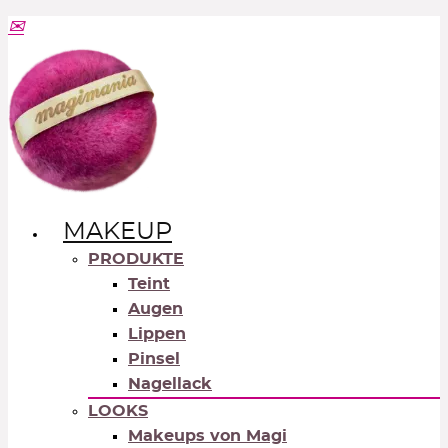
MAKEUP
PRODUKTE
Teint
Augen
Lippen
Pinsel
Nagellack
LOOKS
Makeups von Magi