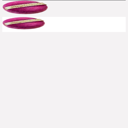
Kombination aus Rabattcode und Gratis-
Zugabe(n) gelingt durchaus mal, insofern alle
anderen Bedingungen erfüllt sind.
Bereits reduzierte Produkte sind meist von
weiteren Rabattcodes ausgeschlossen, aber auch
hier immer ausprobieren. Große Shops bewerben
häufig, wenn aktuelle Rabatte auch auf den Sale
gelten. In solchen Fällen schreiben wir es dazu.
Kann ich einen Rabattcode auch
rückwirkend einsetzen?
Nein, die Beauty Codes können nur auf noch
nicht abgeschickte Bestellungen eingesetzt
werden.
Kontaktiert jedoch den Shop
schnellstmöglich
, falls ihr das Einsetzen des
Rabattcodes „verschlafen“ habt. In einigen Fällen
sind Shops kulant und schreiben euch die