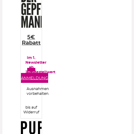
5€
Rabatt
im 1.
Newsletter
ab
25€ Bestellwert
ZUR
ANMELDUNG
Ausnahmen
vorbehalten.
bis auf
Widerruf