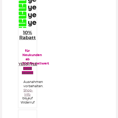
10%
Rabatt
für
Neukunden
ab
30€ Bestellwert
YESSTYLE
Code
zeigen
Ausnahmen
vorbehalten.
Shop-
Info
bis auf
»
Widerruf