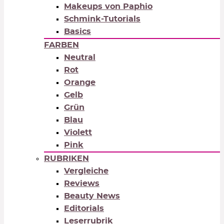
Makeups von Paphio
Schmink-Tutorials
Basics
FARBEN
Neutral
Rot
Orange
Gelb
Grün
Blau
Violett
Pink
RUBRIKEN
Vergleiche
Reviews
Beauty News
Editorials
Leserrubrik