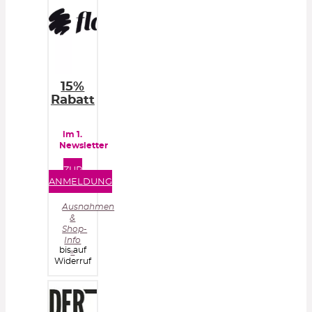
15%
Rabatt
im 1.
Newsletter
ZUR
ANMELDUNG
Ausnahmen
&
Shop-
Info
bis auf
»
Widerruf