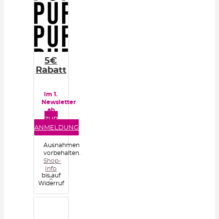
5€
Rabatt
im 1.
Newsletter
ab
50€
ZUR
Bestellwert
ANMELDUNG
Ausnahmen
vorbehalten.
Shop-
Info
bis auf
»
Widerruf