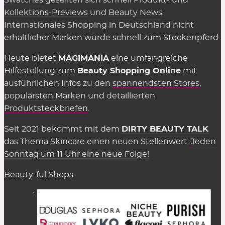
Swatches
gesellten sich schnell Produkt- und
Mindestbestellwert oder shop-individuelle
Kollektions-Previews
und
Beauty News
.
Ausnahmen.
Internationales Shopping in Deutschland nicht
erhältlicher Marken wurde schnell zum Steckenpferd.
Wir können die Übersicht anbieten und täglich
aktualisieren und ergänzen, weil die Shops uns für
Heute bietet
MAGIMANIA
eine umfangreiche
vermittelte Verkäufe eine Provision zahlen,
Hilfestellung zum
Beauty Shopping Online
mit
insofern einige Kriterien eingehalten werden.
ausführlichen Infos zu den
spannendsten Stores
,
Diese Kosten sind Teil des üblichen Marketing-
populärsten Marken
und
detaillierten
Budgets und werden nicht auf den Preis
Produktsteckbriefen
.
aufgeschlagen (Stichwort: Affiliate-Marketing).
Seit 2021 bekommt mit dem
DIRTY BEAUTY TALK
Gelten Rabattcodes für alles in den
das Thema Skincare einen neuen Stellenwert.
Jeden
Beauty Shops?
Sonntag um 11 Uhr eine neue Folge!
Fast.
Gutscheinkarten, Bücher, Magazine sowie
Beauty-ful Shops
Aktionen
sind in der Regel ausgeschlossen. Meist
gilt dies auch für reduzierte Artikel bzw. den Sale
sowie bestimmte Sets. Aber immer probieren –
manchmal funktioniert es trotzdem! Natürlich