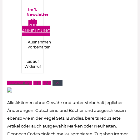
im 1.
Newsletter
ab
40€
ZUR
Bestellwert
ANMELDUNG
Ausnahmen
vorbehalten.
bis auf
Widerruf
« Zurück
1
2
3
Alle Aktionen ohne Gewähr und unter Vorbehalt jeglicher
Änderungen. Gutscheine und Bücher sind ausgeschlossen
ebenso wie in der Regel Sets, Bundles, bereits reduzierte
Artikel oder auch ausgewählt Marken oder Neuheiten.
Dennoch Codes einfach mal ausprobieren. Zugaben immer