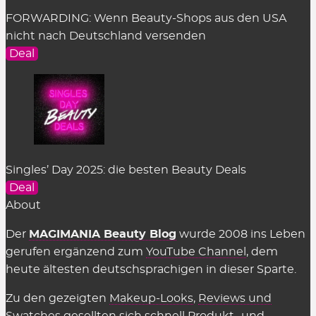
darauf.
FORWARDING: Wenn Beauty-Shops aus den USA
nicht nach Deutschland versenden
Um den Beauty-Rabattcode einzusetzen, klickt
Deal
mit rechtem Mausklick auf das Feld und wählt
„einfügen“ oder mit link und nutzt an der Tastatur
„Strg + v“ bzw. „cmd + v“. Am Smartphone den
Finger etwas länger auf dem Feld halten, bis das
Kontextmenü erscheint und man hier
„einfügen“
kann.
Singles’ Day 2025: die besten Beauty Deals
Kostet es etwas, die Rabattcodes für
Deal
Beauty-Shops zu benutzen?
About
Nein, alle hier gelisteten Deals & Coupons stellen
Der
MAGIMANIA Beauty Blog
wurde 2008 ins Leben
wir natürlich völlig
kostenlos
zur Verfügung. Auch
gerufen ergänzend zum
YouTube Channel
, dem
in den Shops selbst muss man nichts dafür
heute ältesten deutschsprachigen in dieser Sparte.
bezahlen, sie einzusetzen. Es gelten einzig
Zu den gezeigten
Makeup-Looks
,
Reviews und
genannte Einschränkungen wie der