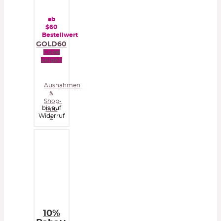
ab
$60
Bestellwert
GOLD60
Code
zeigen
Ausnahmen
&
Shop-
bis auf
Info
Widerruf
»
10%