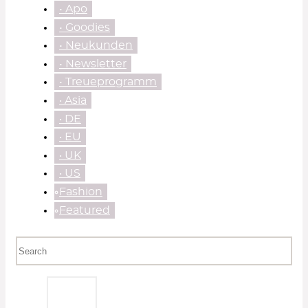
• Apo
• Goodies
• Neukunden
• Newsletter
• Treueprogramm
‧ Asia
‧ DE
‧ EU
‧ UK
‧ US
⃘Fashion
⃘Featured