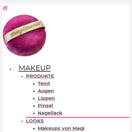
MAKEUP
PRODUKTE
Teint
Augen
Lippen
Pinsel
Nagellack
LOOKS
Makeups von Magi