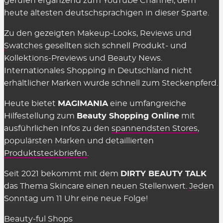
gerufen ergänzend zum
YouTube Channel
, dem
in den Shops selbst muss man nichts dafür
heute ältesten deutschsprachigen in dieser Sparte.
bezahlen, sie einzusetzen. Es gelten einzig
Zu den gezeigten
Makeup-Looks
,
Reviews und
genannte Einschränkungen wie der
Swatches
gesellten sich schnell Produkt- und
Mindestbestellwert oder shop-individuelle
Kollektions-Previews
und
Beauty News
.
Ausnahmen.
Internationales Shopping in Deutschland nicht
erhältlicher Marken wurde schnell zum Steckenpferd.
Wir können die Übersicht anbieten und täglich
aktualisieren und ergänzen, weil die Shops uns für
Heute bietet
MAGIMANIA
eine umfangreiche
vermittelte Verkäufe eine Provision zahlen,
Hilfestellung zum
Beauty Shopping Online
mit
insofern einige Kriterien eingehalten werden.
ausführlichen Infos zu den
spannendsten Stores
,
Diese Kosten sind Teil des üblichen Marketing-
populärsten Marken
und
detaillierten
Budgets und werden nicht auf den Preis
Produktsteckbriefen
.
aufgeschlagen (Stichwort: Affiliate-Marketing).
Seit 2021 bekommt mit dem
DIRTY BEAUTY TALK
Gelten Rabattcodes für alles in den
das Thema Skincare einen neuen Stellenwert.
Jeden
Beauty Shops?
Sonntag um 11 Uhr eine neue Folge!
Fast.
Gutscheinkarten, Bücher, Magazine sowie
Beauty-ful Shops