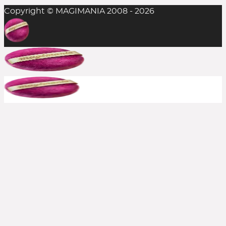
Copyright © MAGIMANIA 2008 - 2026
In der Regel ist das Einlösen mehrerer
Rabattcodes auf einen Einkauf nicht möglich,
aber man sollte es stets probieren. Die
Kombination aus Rabattcode und Gratis-
Zugabe(n) gelingt durchaus mal, insofern alle
anderen Bedingungen erfüllt sind.
Bereits reduzierte Produkte sind meist von
weiteren Rabattcodes ausgeschlossen, aber auch
hier immer ausprobieren. Große Shops bewerben
häufig, wenn aktuelle Rabatte auch auf den Sale
gelten. In solchen Fällen schreiben wir es dazu.
Kann ich einen Rabattcode auch
rückwirkend einsetzen?
Nein, die Beauty Codes können nur auf noch
nicht abgeschickte Bestellungen eingesetzt
werden.
Kontaktiert jedoch den Shop