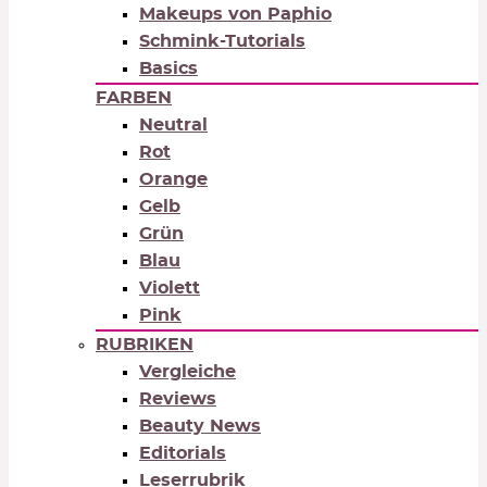
Makeups von Paphio
Schmink-Tutorials
Basics
FARBEN
Neutral
Rot
Orange
Gelb
Grün
Blau
Violett
Pink
RUBRIKEN
Vergleiche
Reviews
Beauty News
Editorials
Leserrubrik