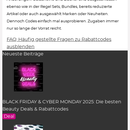
ebenso wie in der Regel Sets, Bundles, bereits reduzierte
Artikel oder auch ausgewählt Marken oder Neuheiten.
Dennoch Codes einfach mal ausprobieren. Zugaben immer
nur so lange der Vorrat reicht.
FAQ: Häufig gestellte Fragen zu Rabattcodes
Wie löse ich einen Rabattcode ein?
ausblenden
Neueste Beiträge
Um den Gutschein-Code anzuzeigen, klicke in
der Rabatt-Beschreibung auf den Button
„Code
zeigen“
. Es öffnet sich ein Pop-up-Fenster.
Einfach auf
„kopieren“
klicken und er wird
zwischengespeichert.
Im Warenkorb des dazugehörigen Online Shops
BLACK FRIDAY & CYBER MONDAY 2025: Die besten
kann der Rabattcode im entsprechenden Feld
Beauty Deals & Rabattcodes
eingefügt werden. Das Feld befindet sich an
Deal
unterschiedlicher Stelle je nach Shop-System. In