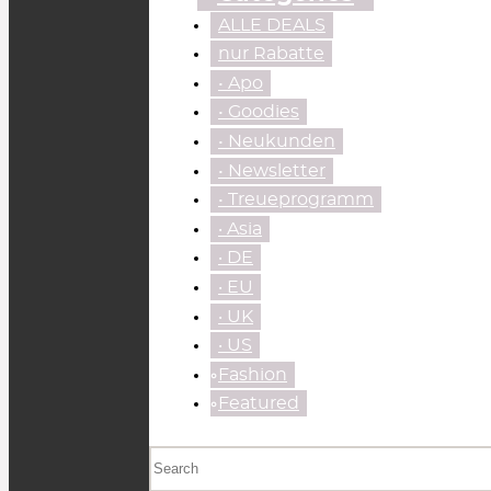
ALLE DEALS
nur Rabatte
• Apo
• Goodies
• Neukunden
• Newsletter
• Treueprogramm
‧ Asia
‧ DE
‧ EU
‧ UK
‧ US
⃘Fashion
⃘Featured