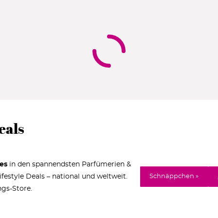
eals
es
in den spannendsten Parfümerien &
estyle Deals – national und weltweit.
Schnäppchen »
ngs-Store.