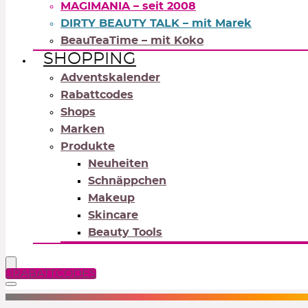
MAGIMANIA – seit 2008
DIRTY BEAUTY TALK – mit Marek
BeauTeaTime – mit Koko
SHOPPING
Adventskalender
Rabattcodes
Shops
Marken
Produkte
Neuheiten
Schnäppchen
Makeup
Skincare
Beauty Tools
RABATTCODES
NEUTRALS
REDS
OR