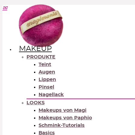
MAKEUP
PRODUKTE
Teint
Augen
Lippen
Pinsel
Nagellack
LOOKS
Makeups von Magi
Makeups von Paphio
Schmink-Tutorials
Basics