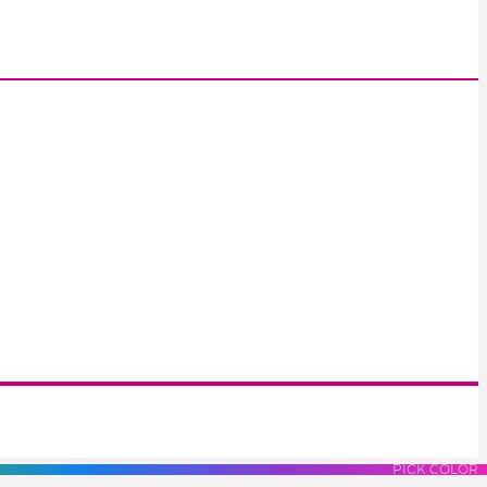
S
LUES
PURPLES
PINK
PICK COLOR