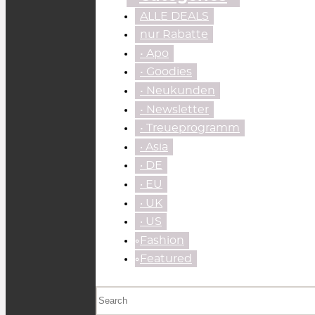
ALLE DEALS
nur Rabatte
• Apo
• Goodies
• Neukunden
• Newsletter
• Treueprogramm
‧ Asia
‧ DE
‧ EU
‧ UK
‧ US
⃘Fashion
⃘Featured