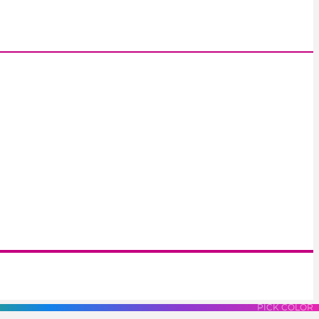
S
LUES
PURPLES
PINK
PICK COLOR