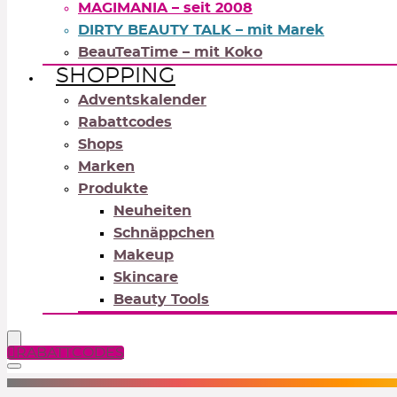
MAGIMANIA – seit 2008
DIRTY BEAUTY TALK – mit Marek
BeauTeaTime – mit Koko
SHOPPING
Adventskalender
Rabattcodes
Shops
Marken
Produkte
Neuheiten
Schnäppchen
Makeup
Skincare
Beauty Tools
RABATTCODES
NEUTRALS
REDS
OR