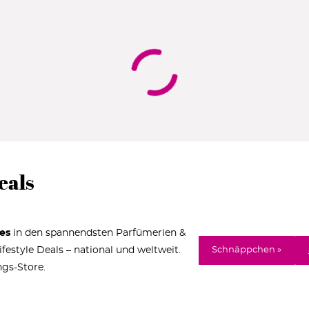
eals
es
in den spannendsten Parfümerien &
estyle Deals – national und weltweit.
Schnäppchen »
ngs-Store.