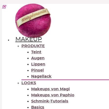
MAKEUP
PRODUKTE
Teint
Augen
Lippen
Pinsel
Nagellack
LOOKS
Makeups von Magi
Makeups von Paphio
Schmink-Tutorials
Basics