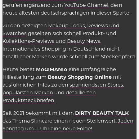
wir natürlich völlig
kostenlos
zur Verfügung. Auch
gerufen ergänzend zum
YouTube Channel
, dem
in den Shops selbst muss man nichts dafür
heute ältesten deutschsprachigen in dieser Sparte.
bezahlen, sie einzusetzen. Es gelten einzig
Zu den gezeigten
Makeup-Looks
,
Reviews und
genannte Einschränkungen wie der
Swatches
gesellten sich schnell Produkt- und
Mindestbestellwert oder shop-individuelle
Kollektions-Previews
und
Beauty News
.
Ausnahmen.
Internationales Shopping in Deutschland nicht
erhältlicher Marken wurde schnell zum Steckenpferd.
Wir können die Übersicht anbieten und täglich
aktualisieren und ergänzen, weil die Shops uns für
Heute bietet
MAGIMANIA
eine umfangreiche
vermittelte Verkäufe eine Provision zahlen,
Hilfestellung zum
Beauty Shopping Online
mit
insofern einige Kriterien eingehalten werden.
ausführlichen Infos zu den
spannendsten Stores
,
Diese Kosten sind Teil des üblichen Marketing-
populärsten Marken
und
detaillierten
Budgets und werden nicht auf den Preis
Produktsteckbriefen
.
aufgeschlagen (Stichwort: Affiliate-Marketing).
Seit 2021 bekommt mit dem
DIRTY BEAUTY TALK
Gelten Rabattcodes für alles in den
das Thema Skincare einen neuen Stellenwert.
Jeden
Beauty Shops?
Sonntag um 11 Uhr eine neue Folge!