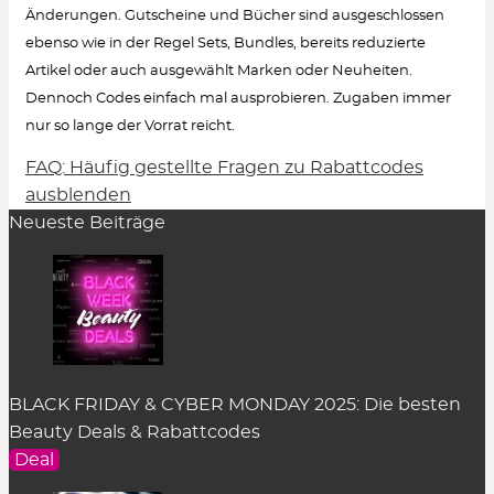
Änderungen. Gutscheine und Bücher sind ausgeschlossen
ebenso wie in der Regel Sets, Bundles, bereits reduzierte
Artikel oder auch ausgewählt Marken oder Neuheiten.
Dennoch Codes einfach mal ausprobieren. Zugaben immer
nur so lange der Vorrat reicht.
FAQ: Häufig gestellte Fragen zu Rabattcodes
Wie löse ich einen Rabattcode ein?
ausblenden
Neueste Beiträge
Um den Gutschein-Code anzuzeigen, klicke in
der Rabatt-Beschreibung auf den Button
„Code
zeigen“
. Es öffnet sich ein Pop-up-Fenster.
Einfach auf
„kopieren“
klicken und er wird
zwischengespeichert.
Im Warenkorb des dazugehörigen Online Shops
BLACK FRIDAY & CYBER MONDAY 2025: Die besten
kann der Rabattcode im entsprechenden Feld
Beauty Deals & Rabattcodes
eingefügt werden. Das Feld befindet sich an
Deal
unterschiedlicher Stelle je nach Shop-System. In