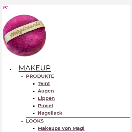
MAKEUP
PRODUKTE
Teint
Augen
Lippen
Pinsel
Nagellack
LOOKS
Makeups von Magi