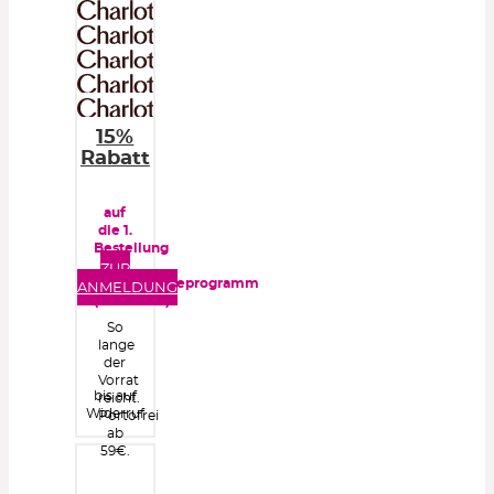
15%
Rabatt
auf
die 1.
Bestellung
im
ZUR
Kundentreueprogramm
ANMELDUNG
(kostenlos)
So
lange
der
Vorrat
bis auf
reicht.
Widerruf
Portofrei
ab
59€.