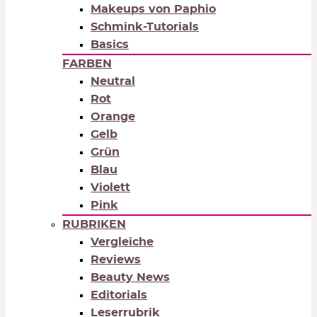
Makeups von Paphio
Schmink-Tutorials
Basics
FARBEN
Neutral
Rot
Orange
Gelb
Grün
Blau
Violett
Pink
RUBRIKEN
Vergleiche
Reviews
Beauty News
Editorials
Leserrubrik