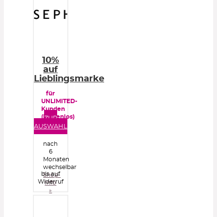
10%
auf
Lieblingsmarke
für
UNLIMITED-
Kunden
(kostenlos)
ZUR
AUSWAHL
nach
6
Monaten
wechselbar
bis auf
Shop-
Widerruf
Info
»