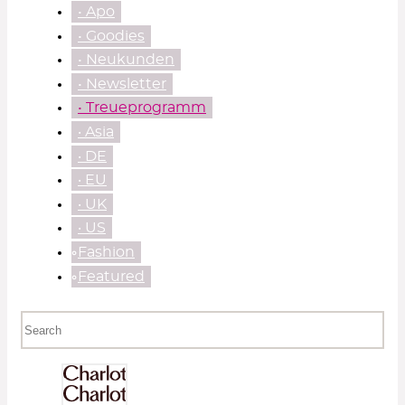
• Apo
• Goodies
• Neukunden
• Newsletter
• Treueprogramm
‧ Asia
‧ DE
‧ EU
‧ UK
‧ US
⃘Fashion
⃘Featured