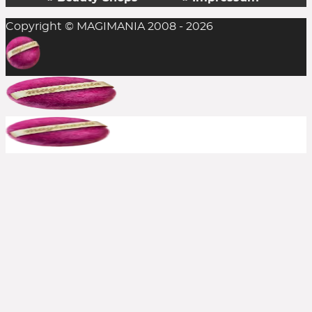
Copyright © MAGIMANIA 2008 - 2026
In der Regel ist das Einlösen mehrerer
Rabattcodes auf einen Einkauf nicht möglich,
aber man sollte es stets probieren. Die
Kombination aus Rabattcode und Gratis-
Zugabe(n) gelingt durchaus mal, insofern alle
anderen Bedingungen erfüllt sind.
Bereits reduzierte Produkte sind meist von
weiteren Rabattcodes ausgeschlossen, aber auch
hier immer ausprobieren. Große Shops bewerben
häufig, wenn aktuelle Rabatte auch auf den Sale
gelten. In solchen Fällen schreiben wir es dazu.
Kann ich einen Rabattcode auch
rückwirkend einsetzen?
Nein, die Beauty Codes können nur auf noch
nicht abgeschickte Bestellungen eingesetzt