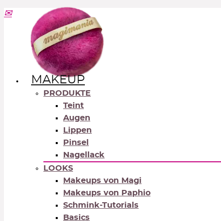
MAKEUP
PRODUKTE
Teint
Augen
Lippen
Pinsel
Nagellack
LOOKS
Makeups von Magi
Makeups von Paphio
Schmink-Tutorials
Basics