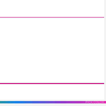
S
LUES
PURPLES
PINK
PICK COLOR