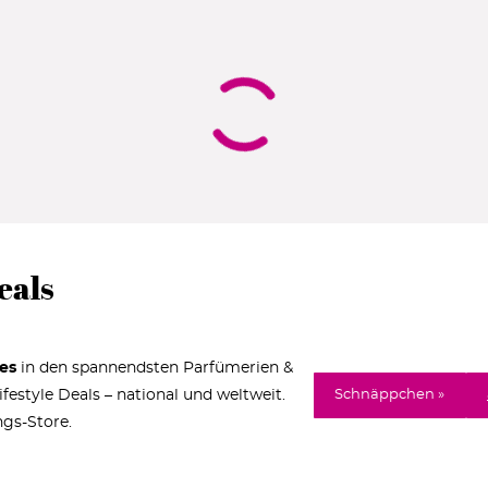
eals
es
in den spannendsten Parfümerien &
estyle Deals – national und weltweit.
Schnäppchen »
ngs-Store.