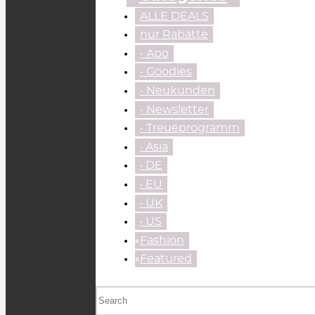
ALLE DEALS
nur Rabatte
• Apo
• Goodies
• Neukunden
• Newsletter
• Treueprogramm
‧ Asia
‧ DE
‧ EU
‧ UK
‧ US
⃘Fashion
⃘Featured