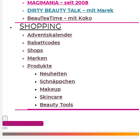
MAGIMANIA – seit 2008
DIRTY BEAUTY TALK – mit Marek
BeauTeaTime – mit Koko
SHOPPING
Adventskalender
Rabattcodes
Shops
Marken
Produkte
Neuheiten
Schnäppchen
Makeup
Skincare
Beauty Tools
RABATTCODES
NEUTRALS
REDS
OR