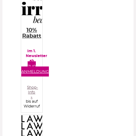
10%
Rabatt
im 1.
Newsletter
ab
40€
ZUR
Bestellwert
ANMELDUNG
Shop-
Info
»
bis auf
Widerruf