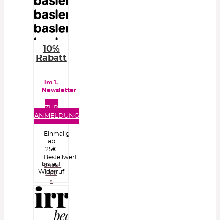
10%
Rabatt
im 1.
Newsletter
ZUR
ANMELDUNG
Einmalig
ab
25€
Bestellwert.
bis auf
Shop-
Widerruf
Info
»