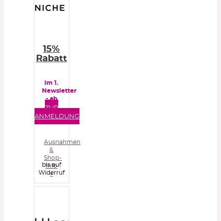
15%
Rabatt
im 1.
Newsletter
- ab
50€
ZUR
Bestellwert
ANMELDUNG
Ausnahmen
&
Shop-
bis auf
Info
Widerruf
»