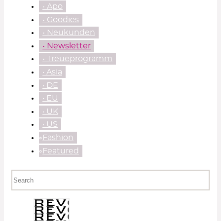
• Apo
• Goodies
• Neukunden
• Newsletter
• Treueprogramm
‧ Asia
‧ DE
‧ EU
‧ UK
‧ US
⃘Fashion
⃘Featured