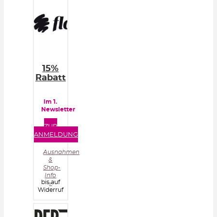
15%
Rabatt
im 1.
Newsletter
ZUR
ANMELDUNG
Ausnahmen
&
Shop-
Info
bis auf
»
Widerruf