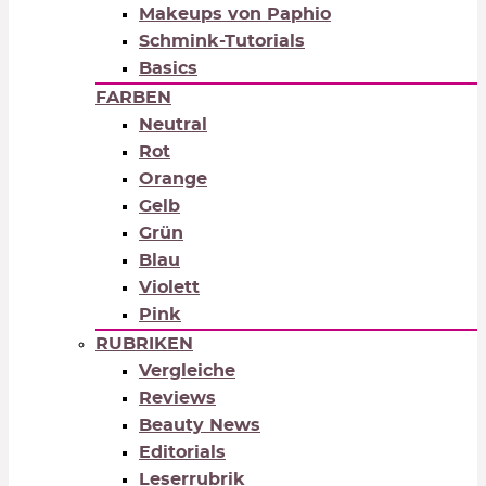
Makeups von Paphio
Schmink-Tutorials
Basics
FARBEN
Neutral
Rot
Orange
Gelb
Grün
Blau
Violett
Pink
RUBRIKEN
Vergleiche
Reviews
Beauty News
Editorials
Leserrubrik