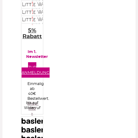
5%
Rabatt
im 1.
Newsletter
ZUR
ANMELDUNG
Einmalig
ab
40€
Bestellwert.
bis auf
Shop-
Widerruf
Info
»