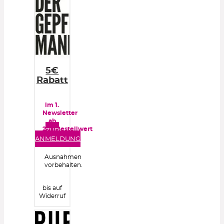
5€
Rabatt
im 1.
Newsletter
ab
25€ Bestellwert
ZUR
ANMELDUNG
Ausnahmen
vorbehalten.
bis auf
Widerruf