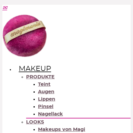
MAKEUP
PRODUKTE
Teint
Augen
Lippen
Pinsel
Nagellack
LOOKS
Makeups von Magi