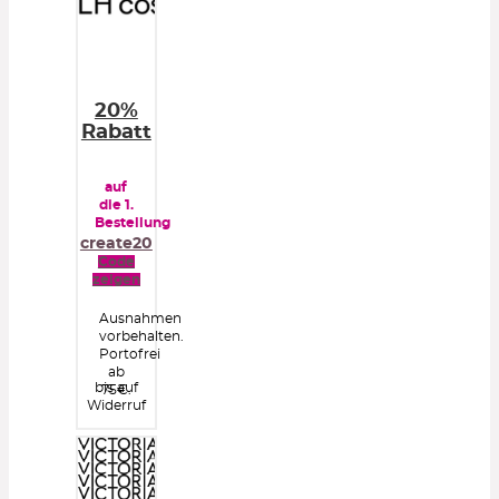
20%
Rabatt
auf
die 1.
Bestellung
create20
Code
zeigen
Ausnahmen
vorbehalten.
Portofrei
ab
bis auf
75€.
Widerruf