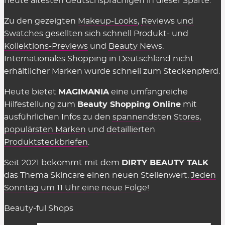
heute ältesten deutschsprachigen in dieser Sparte.
bezahlen, sie einzusetzen. Es gelten einzig
Zu den gezeigten
Makeup-Looks
,
Reviews und
genannte Einschränkungen wie der
Swatches
gesellten sich schnell Produkt- und
Mindestbestellwert oder shop-individuelle
Kollektions-Previews
und
Beauty News
.
Ausnahmen.
Internationales Shopping in Deutschland nicht
erhältlicher Marken wurde schnell zum Steckenpferd.
Wir können die Übersicht anbieten und täglich
aktualisieren und ergänzen, weil die Shops uns für
Heute bietet
MAGIMANIA
eine umfangreiche
vermittelte Verkäufe eine Provision zahlen,
Hilfestellung zum
Beauty Shopping Online
mit
insofern einige Kriterien eingehalten werden.
ausführlichen Infos zu den
spannendsten Stores
,
Diese Kosten sind Teil des üblichen Marketing-
populärsten Marken
und
detaillierten
Budgets und werden nicht auf den Preis
Produktsteckbriefen
.
aufgeschlagen (Stichwort: Affiliate-Marketing).
Seit 2021 bekommt mit dem
DIRTY BEAUTY TALK
Gelten Rabattcodes für alles in den
das Thema Skincare einen neuen Stellenwert.
Jeden
Beauty Shops?
Sonntag um 11 Uhr eine neue Folge!
Fast.
Gutscheinkarten, Bücher, Magazine sowie
Beauty-ful Shops
Aktionen
sind in der Regel ausgeschlossen. Meist