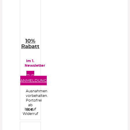
10%
Rabatt
im 1.
Newsletter
ZUR
ANMELDUNG
Ausnahmen
vorbehalten.
Portofrei
ab
bis auf
60€.
Widerruf