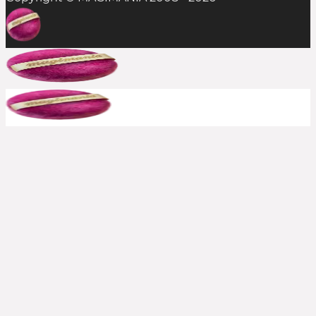
In der Regel ist das Einlösen mehrerer
Rabattcodes auf einen Einkauf nicht möglich,
aber man sollte es stets probieren. Die
Kombination aus Rabattcode und Gratis-
Zugabe(n) gelingt durchaus mal, insofern alle
anderen Bedingungen erfüllt sind.
Bereits reduzierte Produkte sind meist von
weiteren Rabattcodes ausgeschlossen, aber auch
hier immer ausprobieren. Große Shops bewerben
häufig, wenn aktuelle Rabatte auch auf den Sale
gelten. In solchen Fällen schreiben wir es dazu.
Kann ich einen Rabattcode auch
rückwirkend einsetzen?
Nein, die Beauty Codes können nur auf noch
nicht abgeschickte Bestellungen eingesetzt
werden.
Kontaktiert jedoch den Shop
schnellstmöglich
, falls ihr das Einsetzen des