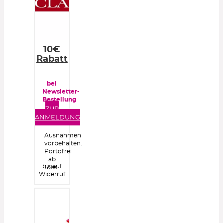
10€
Rabatt
bei
Newsletter-
Bestellung
ab
ZUR
60€
ANMELDUNG
Ausnahmen
vorbehalten.
Portofrei
ab
bis auf
50€.
Widerruf