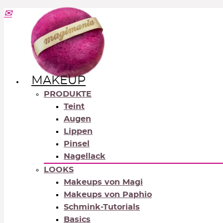
MAKEUP
PRODUKTE
Teint
Augen
Lippen
Pinsel
Nagellack
LOOKS
Makeups von Magi
Makeups von Paphio
Schmink-Tutorials
Basics