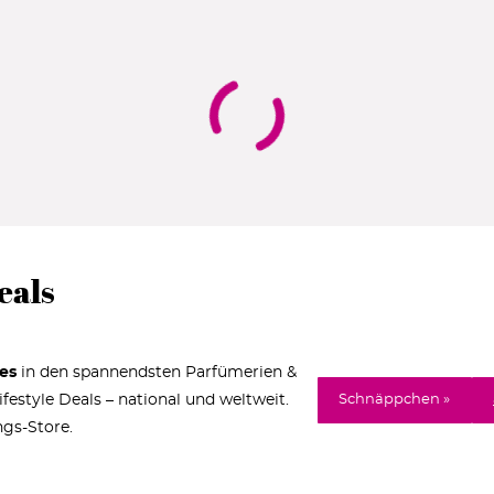
eals
es
in den spannendsten Parfümerien &
estyle Deals – national und weltweit.
Schnäppchen »
ngs-Store.