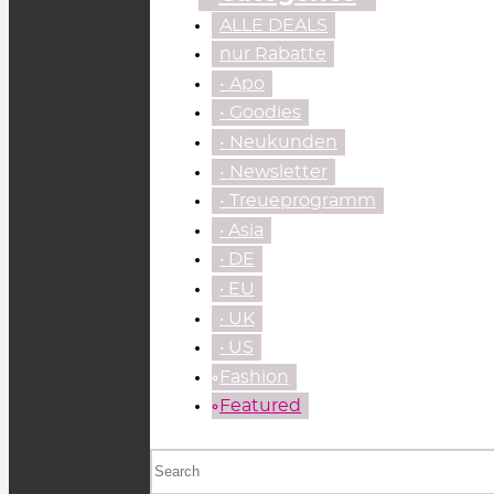
ALLE DEALS
nur Rabatte
• Apo
• Goodies
• Neukunden
• Newsletter
• Treueprogramm
‧ Asia
‧ DE
‧ EU
‧ UK
‧ US
⃘Fashion
⃘Featured