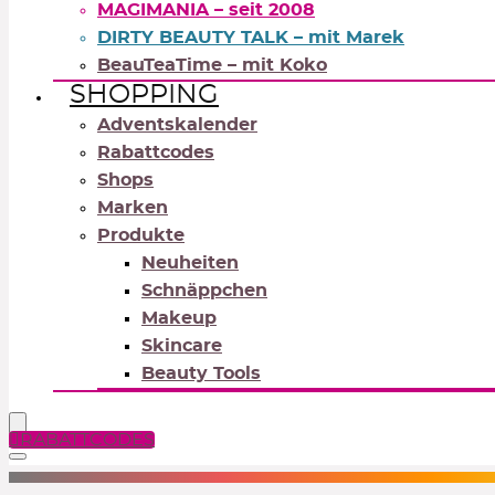
MAGIMANIA – seit 2008
DIRTY BEAUTY TALK – mit Marek
BeauTeaTime – mit Koko
SHOPPING
Adventskalender
Rabattcodes
Shops
Marken
Produkte
Neuheiten
Schnäppchen
Makeup
Skincare
Beauty Tools
RABATTCODES
NEUTRALS
REDS
OR