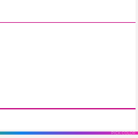
S
LUES
PURPLES
PINK
PICK COLOR