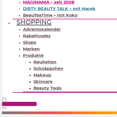
MAGIMANIA – seit 2008
DIRTY BEAUTY TALK – mit Marek
BeauTeaTime – mit Koko
SHOPPING
Adventskalender
Rabattcodes
Shops
Marken
Produkte
Neuheiten
Schnäppchen
Makeup
Skincare
Beauty Tools
RABATTCODES
NEUTRALS
REDS
OR