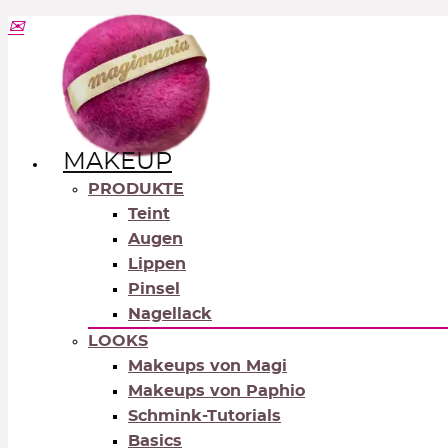
MAKEUP
PRODUKTE
Teint
Augen
Lippen
Pinsel
Nagellack
LOOKS
Makeups von Magi
Makeups von Paphio
Schmink-Tutorials
Basics