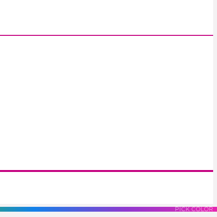
S
LUES
PURPLES
PINK
PICK COLOR