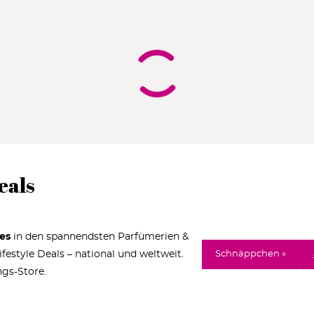
eals
es
in den spannendsten Parfümerien &
estyle Deals – national und weltweit.
Schnäppchen »
ngs-Store.