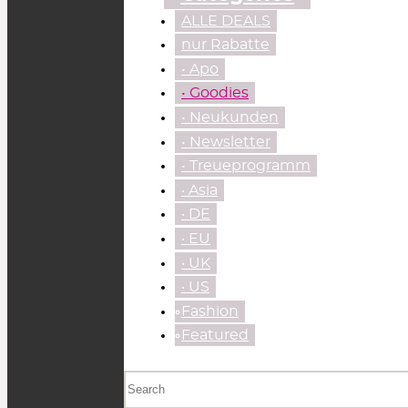
ALLE DEALS
nur Rabatte
• Apo
• Goodies
• Neukunden
• Newsletter
• Treueprogramm
‧ Asia
‧ DE
‧ EU
‧ UK
‧ US
⃘Fashion
⃘Featured