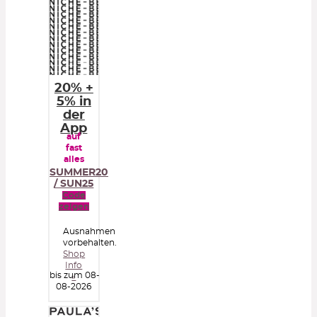
20% +
5% in
der
App
auf
fast
alles
SUMMER20
/ SUN25
Code
zeigen
Ausnahmen
vorbehalten.
Shop
Info
bis zum 08-
»
08-2026