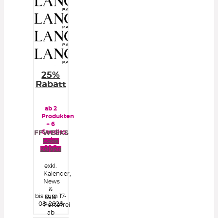
25%
Rabatt
ab 2
Produkten
+ 6
Goodies
FFWEEKS
ab
Code
99€
zeigen
exkl.
Kalender,
News
&
bis zum 17-
Sale
08-2026
Portofrei
ab