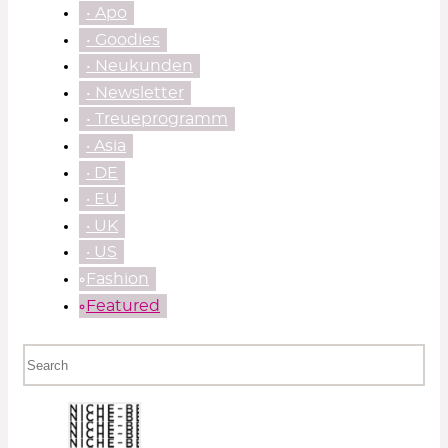
• Apo
• Goodies
• Neukunden
• Newsletter
• Treueprogramm
‧ Asia
‧ DE
‧ EU
‧ UK
‧ US
⃘Fashion
⃘Featured