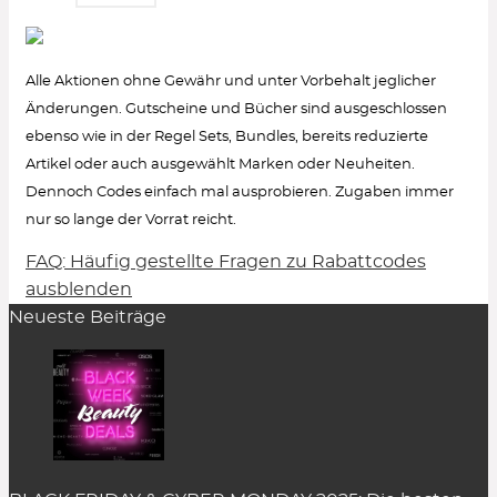
Alle Aktionen ohne Gewähr und unter Vorbehalt jeglicher
Änderungen. Gutscheine und Bücher sind ausgeschlossen
ebenso wie in der Regel Sets, Bundles, bereits reduzierte
Artikel oder auch ausgewählt Marken oder Neuheiten.
Dennoch Codes einfach mal ausprobieren. Zugaben immer
nur so lange der Vorrat reicht.
FAQ: Häufig gestellte Fragen zu Rabattcodes
Wie löse ich einen Rabattcode ein?
ausblenden
Neueste Beiträge
Um den Gutschein-Code anzuzeigen, klicke in
der Rabatt-Beschreibung auf den Button
„Code
zeigen“
. Es öffnet sich ein Pop-up-Fenster.
Einfach auf
„kopieren“
klicken und er wird
zwischengespeichert.