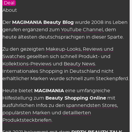
Deal
Beauty-Shops zu benutzen?
About
Nein, alle hier gelisteten Deals & Coupons stellen
Der
MAGIMANIA Beauty Blog
wurde 2008 ins Leben
wir natürlich völlig
kostenlos
zur Verfügung. Auch
gerufen ergänzend zum
YouTube Channel
, dem
in den Shops selbst muss man nichts dafür
heute ältesten deutschsprachigen in dieser Sparte.
bezahlen, sie einzusetzen. Es gelten einzig
Zu den gezeigten
Makeup-Looks
,
Reviews und
genannte Einschränkungen wie der
Swatches
gesellten sich schnell Produkt- und
Mindestbestellwert oder shop-individuelle
Kollektions-Previews
und
Beauty News
.
Ausnahmen.
Internationales Shopping in Deutschland nicht
erhältlicher Marken wurde schnell zum Steckenpferd.
Wir können die Übersicht anbieten und täglich
aktualisieren und ergänzen, weil die Shops uns für
Heute bietet
MAGIMANIA
eine umfangreiche
vermittelte Verkäufe eine Provision zahlen,
Hilfestellung zum
Beauty Shopping Online
mit
insofern einige Kriterien eingehalten werden.
ausführlichen Infos zu den
spannendsten Stores
,
Diese Kosten sind Teil des üblichen Marketing-
populärsten Marken
und
detaillierten
Budgets und werden nicht auf den Preis
Produktsteckbriefen
.
aufgeschlagen (Stichwort: Affiliate-Marketing).