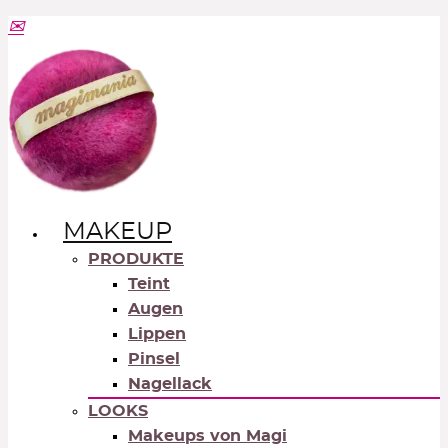
MAKEUP
PRODUKTE
Teint
Augen
Lippen
Pinsel
Nagellack
LOOKS
Makeups von Magi