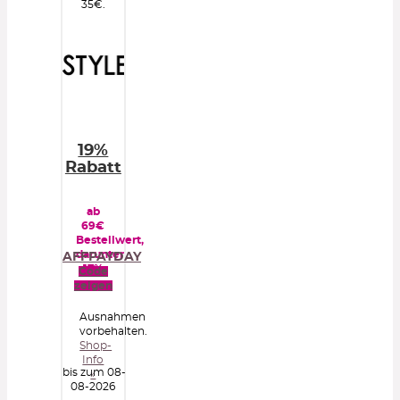
35€.
19%
Rabatt
ab
69€
Bestellwert,
darunter
AFFPAYDAY
17%
Code
zeigen
Ausnahmen
vorbehalten.
Shop-
Info
bis zum 08-
»
08-2026