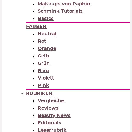
Makeups von Paphio
Schmink-Tutorials
Basics
FARBEN
Neutral
Rot
Orange
Gelb
Grün
Blau
Violett
Pink
RUBRIKEN
Vergleiche
Reviews
Beauty News
Editorials
Leserrubrik