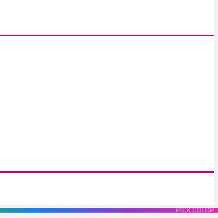
S
LUES
PURPLES
PINK
PICK COLOR