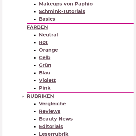
Makeups von Paphio
Schmink-Tutorials
Basics
FARBEN
Neutral
Rot
Orange
Gelb
Grün
Blau
Violett
Pink
RUBRIKEN
Vergleiche
Reviews
Beauty News
Editorials
Leserrubrik