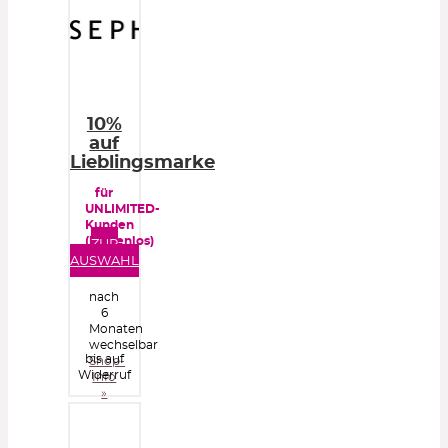
10%
auf
Lieblingsmarke
für
UNLIMITED-
Kunden
(kostenlos)
ZUR
AUSWAHL
nach
6
Monaten
wechselbar
bis auf
Shop-
Widerruf
Info
»