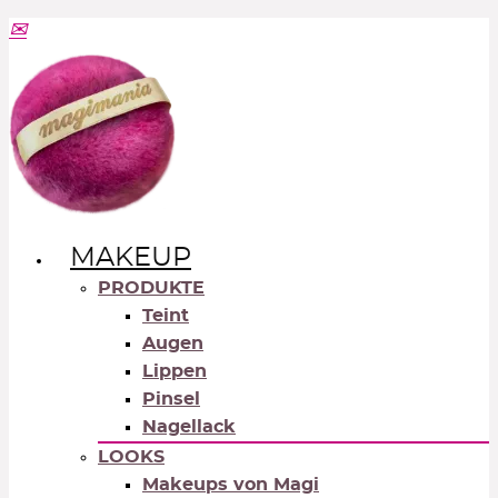
MAKEUP
PRODUKTE
Teint
Augen
Lippen
Pinsel
Nagellack
LOOKS
Makeups von Magi