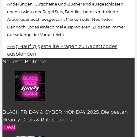
Änderungen. Gutscheine und Bücher sind ausgeschlossen
ebenso wie in der Regel Sets, Bundles, bereits reduzierte
Artikel oder auch ausgewählt Marken oder Neuheiten.
Dennoch Codes einfach mal ausprobieren. Zugaben immer
nur so lange der Vorrat reicht.
FAQ: Häufig gestellte Fragen zu Rabattcodes
Wie löse ich einen Rabattcode ein?
ausblenden
Neueste Beiträge
Um den Gutschein-Code anzuzeigen, klicke in
der Rabatt-Beschreibung auf den Button
„Code
zeigen“
. Es öffnet sich ein Pop-up-Fenster.
Einfach auf
„kopieren“
klicken und er wird
zwischengespeichert.
Im Warenkorb des dazugehörigen Online Shops
BLACK FRIDAY & CYBER MONDAY 2025: Die besten
kann der Rabattcode im entsprechenden Feld
Beauty Deals & Rabattcodes
eingefügt werden. Das Feld befindet sich an
Deal
unterschiedlicher Stelle je nach Shop-System. In