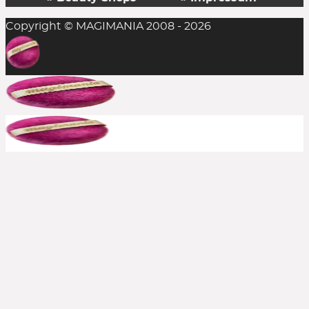
Copyright © MAGIMANIA 2008 - 2026
In der Regel ist das Einlösen mehrerer
Rabattcodes auf einen Einkauf nicht möglich,
aber man sollte es stets probieren. Die
Kombination aus Rabattcode und Gratis-
Zugabe(n) gelingt durchaus mal, insofern alle
anderen Bedingungen erfüllt sind.
Bereits reduzierte Produkte sind meist von
weiteren Rabattcodes ausgeschlossen, aber auch
hier immer ausprobieren. Große Shops bewerben
häufig, wenn aktuelle Rabatte auch auf den Sale
gelten. In solchen Fällen schreiben wir es dazu.
Kann ich einen Rabattcode auch
rückwirkend einsetzen?
Nein, die Beauty Codes können nur auf noch
nicht abgeschickte Bestellungen eingesetzt