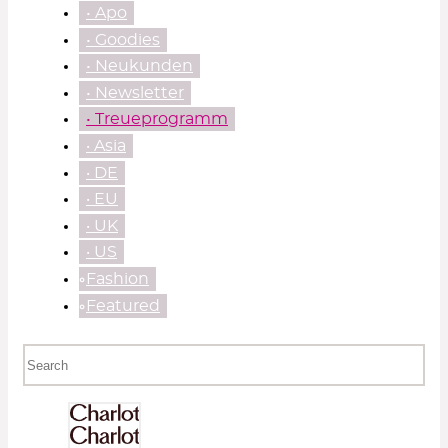
• Apo
• Goodies
• Neukunden
• Newsletter
• Treueprogramm
‧ Asia
‧ DE
‧ EU
‧ UK
‧ US
⃘Fashion
⃘Featured