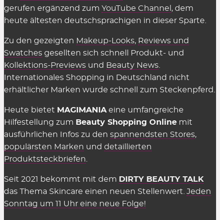
wir natürlich völlig
kostenlos
zur Verfügung. Auch
gerufen ergänzend zum
YouTube Channel
, dem
in den Shops selbst muss man nichts dafür
heute ältesten deutschsprachigen in dieser Sparte.
bezahlen, sie einzusetzen. Es gelten einzig
Zu den gezeigten
Makeup-Looks
,
Reviews und
genannte Einschränkungen wie der
Swatches
gesellten sich schnell Produkt- und
Mindestbestellwert oder shop-individuelle
Kollektions-Previews
und
Beauty News
.
Ausnahmen.
Internationales Shopping in Deutschland nicht
erhältlicher Marken wurde schnell zum Steckenpferd.
Wir können die Übersicht anbieten und täglich
aktualisieren und ergänzen, weil die Shops uns für
Heute bietet
MAGIMANIA
eine umfangreiche
vermittelte Verkäufe eine Provision zahlen,
Hilfestellung zum
Beauty Shopping Online
mit
insofern einige Kriterien eingehalten werden.
ausführlichen Infos zu den
spannendsten Stores
,
Diese Kosten sind Teil des üblichen Marketing-
populärsten Marken
und
detaillierten
Budgets und werden nicht auf den Preis
Produktsteckbriefen
.
aufgeschlagen (Stichwort: Affiliate-Marketing).
Seit 2021 bekommt mit dem
DIRTY BEAUTY TALK
Gelten Rabattcodes für alles in den
das Thema Skincare einen neuen Stellenwert.
Jeden
Beauty Shops?
Sonntag um 11 Uhr eine neue Folge!