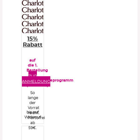
15%
Rabatt
auf
die 1.
Bestellung
im
ZUR
Kundentreueprogramm
ANMELDUNG
(kostenlos)
So
lange
der
Vorrat
bis auf
reicht.
Widerruf
Portofrei
ab
59€.