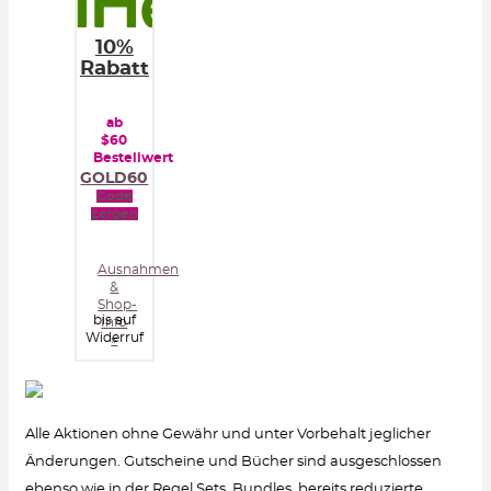
10%
Rabatt
ab
$60
Bestellwert
GOLD60
Code
zeigen
Ausnahmen
&
Shop-
bis auf
Info
Widerruf
»
Alle Aktionen ohne Gewähr und unter Vorbehalt jeglicher
Änderungen. Gutscheine und Bücher sind ausgeschlossen
ebenso wie in der Regel Sets, Bundles, bereits reduzierte