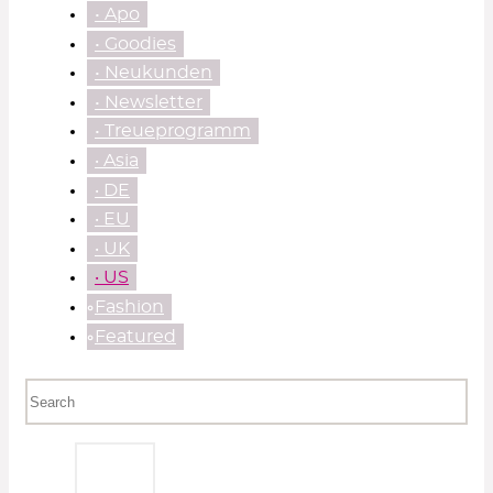
• Apo
• Goodies
• Neukunden
• Newsletter
• Treueprogramm
‧ Asia
‧ DE
‧ EU
‧ UK
‧ US
⃘Fashion
⃘Featured