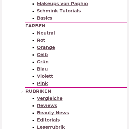
Makeups von Paphio
Schmink-Tutorials
Basics
FARBEN
Neutral
Rot
Orange
Gelb
Grün
Blau
Violett
Pink
RUBRIKEN
Vergleiche
Reviews
Beauty News
Editorials
Leserrubrik