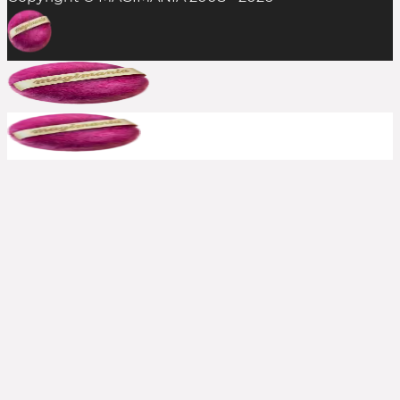
In der Regel ist das Einlösen mehrerer
Rabattcodes auf einen Einkauf nicht möglich,
aber man sollte es stets probieren. Die
Kombination aus Rabattcode und Gratis-
Zugabe(n) gelingt durchaus mal, insofern alle
anderen Bedingungen erfüllt sind.
Bereits reduzierte Produkte sind meist von
weiteren Rabattcodes ausgeschlossen, aber auch
hier immer ausprobieren. Große Shops bewerben
häufig, wenn aktuelle Rabatte auch auf den Sale
gelten. In solchen Fällen schreiben wir es dazu.
Kann ich einen Rabattcode auch
rückwirkend einsetzen?
Nein, die Beauty Codes können nur auf noch
nicht abgeschickte Bestellungen eingesetzt
werden.
Kontaktiert jedoch den Shop
schnellstmöglich
, falls ihr das Einsetzen des