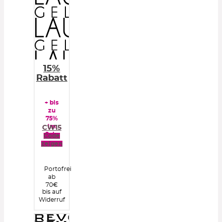
15%
Rabatt
+ bis
zu
75%
im
CW15
Sale
Code
zeigen
Portofrei
ab
70€
bis auf
Widerruf