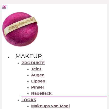
MAKEUP
PRODUKTE
Teint
Augen
Lippen
Pinsel
Nagellack
LOOKS
Makeups von Magi