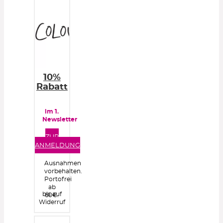
10%
Rabatt
im 1.
Newsletter
ZUR
ANMELDUNG
Ausnahmen
vorbehalten.
Portofrei
ab
bis auf
60€.
Widerruf