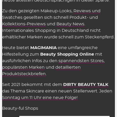
heute ältesten deutschsprachigen in dieser Sparte.
bezahlen, sie einzusetzen. Es gelten einzig
Zu den gezeigten
Makeup-Looks
,
Reviews und
genannte Einschränkungen wie der
Swatches
gesellten sich schnell Produkt- und
Mindestbestellwert oder shop-individuelle
Kollektions-Previews
und
Beauty News
.
Ausnahmen.
Internationales Shopping in Deutschland nicht
erhältlicher Marken wurde schnell zum Steckenpferd.
Wir können die Übersicht anbieten und täglich
aktualisieren und ergänzen, weil die Shops uns für
Heute bietet
MAGIMANIA
eine umfangreiche
vermittelte Verkäufe eine Provision zahlen,
Hilfestellung zum
Beauty Shopping Online
mit
insofern einige Kriterien eingehalten werden.
ausführlichen Infos zu den
spannendsten Stores
,
Diese Kosten sind Teil des üblichen Marketing-
populärsten Marken
und
detaillierten
Budgets und werden nicht auf den Preis
Produktsteckbriefen
.
aufgeschlagen (Stichwort: Affiliate-Marketing).
Seit 2021 bekommt mit dem
DIRTY BEAUTY TALK
Gelten Rabattcodes für alles in den
das Thema Skincare einen neuen Stellenwert.
Jeden
Beauty Shops?
Sonntag um 11 Uhr eine neue Folge!
Fast.
Gutscheinkarten, Bücher, Magazine sowie
Beauty-ful Shops
Aktionen
sind in der Regel ausgeschlossen. Meist