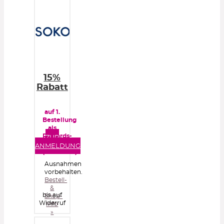
15%
Rabatt
auf 1.
Bestellung
als
Rewards-
ZUR
Kunde
ANMELDUNG
(kostenlos)
Ausnahmen
vorbehalten.
Bestell-
&
bis auf
Shop-
Widerruf
Info
»