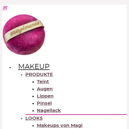
MAKEUP
PRODUKTE
Teint
Augen
Lippen
Pinsel
Nagellack
LOOKS
Makeups von Magi