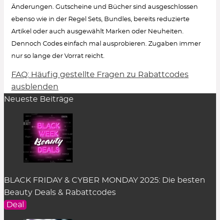
Änderungen. Gutscheine und Bücher sind ausgeschlossen
ebenso wie in der Regel Sets, Bundles, bereits reduzierte
Artikel oder auch ausgewählt Marken oder Neuheiten.
Dennoch Codes einfach mal ausprobieren. Zugaben immer
nur so lange der Vorrat reicht.
FAQ: Häufig gestellte Fragen zu Rabattcodes
Wie löse ich einen Rabattcode ein?
ausblenden
Neueste Beiträge
Um den Gutschein-Code anzuzeigen, klicke in
der Rabatt-Beschreibung auf den Button
„Code
zeigen“
. Es öffnet sich ein Pop-up-Fenster.
Einfach auf
„kopieren“
klicken und er wird
zwischengespeichert.
Im Warenkorb des dazugehörigen Online Shops
BLACK FRIDAY & CYBER MONDAY 2025: Die besten
kann der Rabattcode im entsprechenden Feld
Beauty Deals & Rabattcodes
eingefügt werden. Das Feld befindet sich an
Deal
unterschiedlicher Stelle je nach Shop-System. In