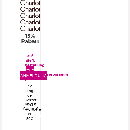
15%
Rabatt
auf
die 1.
Bestellung
im
ZUR
Kundentreueprogramm
ANMELDUNG
(kostenlos)
So
lange
der
Vorrat
bis auf
reicht.
Widerruf
Portofrei
ab
59€.