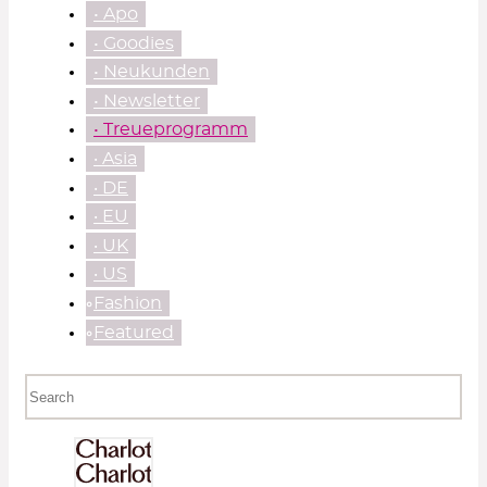
• Apo
• Goodies
• Neukunden
• Newsletter
• Treueprogramm
‧ Asia
‧ DE
‧ EU
‧ UK
‧ US
⃘Fashion
⃘Featured