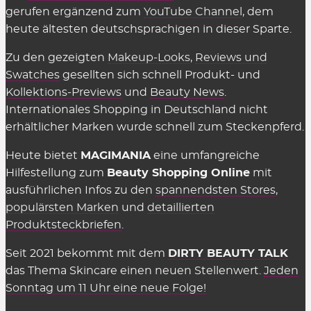
wir natürlich völlig
kostenlos
zur Verfügung. Auch
gerufen ergänzend zum
YouTube Channel
, dem
in den Shops selbst muss man nichts dafür
heute ältesten deutschsprachigen in dieser Sparte.
bezahlen, sie einzusetzen. Es gelten einzig
Zu den gezeigten
Makeup-Looks
,
Reviews und
genannte Einschränkungen wie der
Swatches
gesellten sich schnell Produkt- und
Mindestbestellwert oder shop-individuelle
Kollektions-Previews
und
Beauty News
.
Ausnahmen.
Internationales Shopping in Deutschland nicht
erhältlicher Marken wurde schnell zum Steckenpferd.
Wir können die Übersicht anbieten und täglich
aktualisieren und ergänzen, weil die Shops uns für
Heute bietet
MAGIMANIA
eine umfangreiche
vermittelte Verkäufe eine Provision zahlen,
Hilfestellung zum
Beauty Shopping Online
mit
insofern einige Kriterien eingehalten werden.
ausführlichen Infos zu den
spannendsten Stores
,
Diese Kosten sind Teil des üblichen Marketing-
populärsten Marken
und
detaillierten
Budgets und werden nicht auf den Preis
Produktsteckbriefen
.
aufgeschlagen (Stichwort: Affiliate-Marketing).
Seit 2021 bekommt mit dem
DIRTY BEAUTY TALK
Gelten Rabattcodes für alles in den
das Thema Skincare einen neuen Stellenwert.
Jeden
Beauty Shops?
Sonntag um 11 Uhr eine neue Folge!