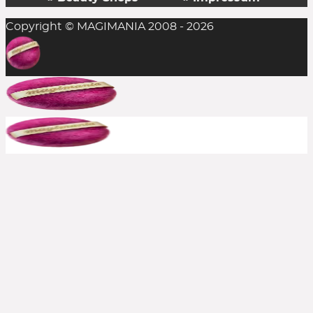
Copyright © MAGIMANIA 2008 - 2026
In der Regel ist das Einlösen mehrerer
Rabattcodes auf einen Einkauf nicht möglich,
aber man sollte es stets probieren. Die
Kombination aus Rabattcode und Gratis-
Zugabe(n) gelingt durchaus mal, insofern alle
anderen Bedingungen erfüllt sind.
Bereits reduzierte Produkte sind meist von
weiteren Rabattcodes ausgeschlossen, aber auch
hier immer ausprobieren. Große Shops bewerben
häufig, wenn aktuelle Rabatte auch auf den Sale
gelten. In solchen Fällen schreiben wir es dazu.
Kann ich einen Rabattcode auch
rückwirkend einsetzen?
Nein, die Beauty Codes können nur auf noch
nicht abgeschickte Bestellungen eingesetzt