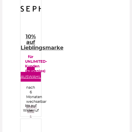
10%
auf
Lieblingsmarke
für
UNLIMITED-
Kunden
(kostenlos)
ZUR
AUSWAHL
nach
6
Monaten
wechselbar
bis auf
Shop-
Widerruf
Info
»