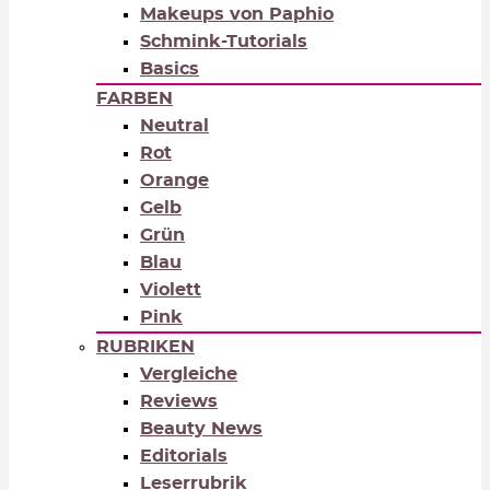
Makeups von Paphio
Schmink-Tutorials
Basics
FARBEN
Neutral
Rot
Orange
Gelb
Grün
Blau
Violett
Pink
RUBRIKEN
Vergleiche
Reviews
Beauty News
Editorials
Leserrubrik