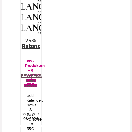
25%
Rabatt
ab 2
Produkten
+ 6
Goodies
FFWEEKS
ab
Code
99€
zeigen
exkl.
Kalender,
News
&
bis zum 17-
Sale
08-2026
Portofrei
ab
35€.