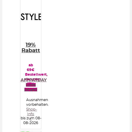
19%
Rabatt
ab
69€
Bestellwert,
darunter
AFFPAYDAY
17%
Code
zeigen
Ausnahmen
vorbehalten.
Shop-
Info
bis zum 08-
»
08-2026