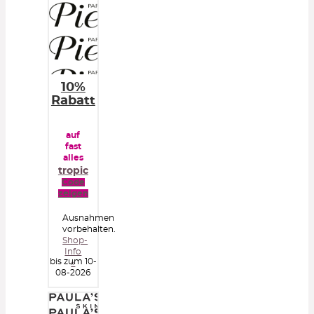
10%
Rabatt
auf
fast
alles
tropic
Code
zeigen
Ausnahmen
vorbehalten.
Shop-
Info
bis zum 10-
»
08-2026