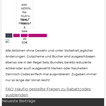
exkl.
AERIN,
Re-
Nutriv,
bis auf
Sets,
Widerruf
News
&
Sale.
Portofrei
1
2
3
Weiter »
ab
50€
Alle Aktionen ohne Gewähr und unter Vorbehalt jeglicher
Änderungen. Gutscheine und Bücher sind ausgeschlossen
ebenso wie in der Regel Sets, Bundles, bereits reduzierte
Artikel oder auch ausgewählt Marken oder Neuheiten.
Dennoch Codes einfach mal ausprobieren. Zugaben immer
nur so lange der Vorrat reicht.
FAQ: Häufig gestellte Fragen zu Rabattcodes
Wie löse ich einen Rabattcode ein?
ausblenden
Neueste Beiträge
Um den Gutschein-Code anzuzeigen, klicke in