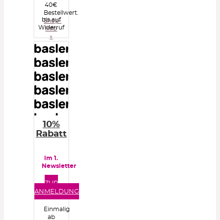
40€
Bestellwert.
bis auf
Shop-
Widerruf
Info
»
10%
Rabatt
im 1.
Newsletter
ZUR
ANMELDUNG
Einmalig
ab