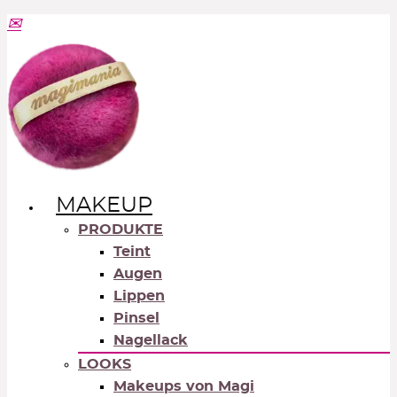
MAKEUP
PRODUKTE
Teint
Augen
Lippen
Pinsel
Nagellack
LOOKS
Makeups von Magi