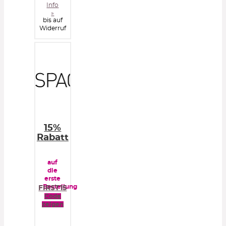
Info
»
bis auf
Widerruf
15%
Rabatt
auf
die
erste
Bestellung
FIRST15
Code
zeigen