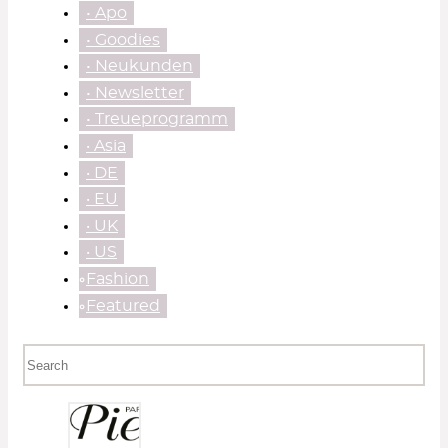
• Apo
• Goodies
• Neukunden
• Newsletter
• Treueprogramm
‧ Asia
‧ DE
‧ EU
‧ UK
‧ US
⃘Fashion
⃘Featured