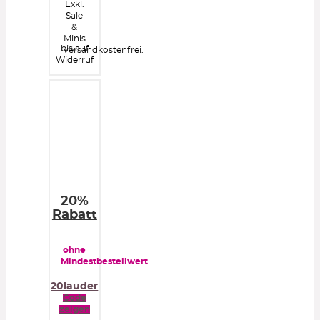
Exkl.
Sale
&
Minis.
bis auf
versandkostenfrei.
Widerruf
20%
Rabatt
ohne
Mindestbestellwert
20lauder
Code
zeigen