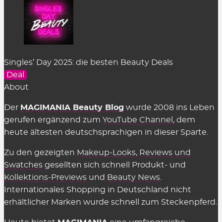
„Strg + v“ bzw. „cmd + v“. Am Smartphone den
Finger etwas länger auf dem Feld halten, bis das
Kontextmenü erscheint und man hier
„einfügen“
kann.
Singles’ Day 2025: die besten Beauty Deals
Kostet es etwas, die Rabattcodes für
Deal
Beauty-Shops zu benutzen?
About
Nein, alle hier gelisteten Deals & Coupons stellen
Der
MAGIMANIA Beauty Blog
wurde 2008 ins Leben
wir natürlich völlig
kostenlos
zur Verfügung. Auch
gerufen ergänzend zum
YouTube Channel
, dem
in den Shops selbst muss man nichts dafür
heute ältesten deutschsprachigen in dieser Sparte.
bezahlen, sie einzusetzen. Es gelten einzig
Zu den gezeigten
Makeup-Looks
,
Reviews und
genannte Einschränkungen wie der
Swatches
gesellten sich schnell Produkt- und
Mindestbestellwert oder shop-individuelle
Kollektions-Previews
und
Beauty News
.
Ausnahmen.
Internationales Shopping in Deutschland nicht
erhältlicher Marken wurde schnell zum Steckenpferd.
Wir können die Übersicht anbieten und täglich
aktualisieren und ergänzen, weil die Shops uns für