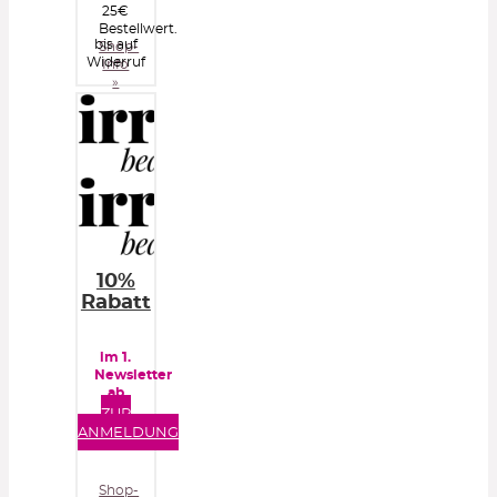
25€
Bestellwert.
bis auf
Shop-
Widerruf
Info
»
10%
Rabatt
im 1.
Newsletter
ab
40€
ZUR
Bestellwert
ANMELDUNG
Shop-