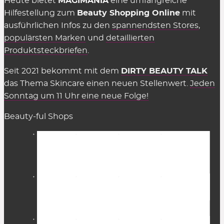
Heute bietet
MAGIMANIA
eine umfangreiche
vermittelte Verkäufe eine Provision zahlen,
Hilfestellung zum
Beauty Shopping Online
mit
insofern einige Kriterien eingehalten werden.
ausführlichen Infos zu den
spannendsten Stores
,
Diese Kosten sind Teil des üblichen Marketing-
populärsten Marken
und
detaillierten
Budgets und werden nicht auf den Preis
Produktsteckbriefen
.
aufgeschlagen (Stichwort: Affiliate-Marketing).
Seit 2021 bekommt mit dem
DIRTY BEAUTY TALK
Gelten Rabattcodes für alles in den
das Thema Skincare einen neuen Stellenwert.
Jeden
Beauty Shops?
Sonntag um 11 Uhr eine neue Folge!
Fast.
Gutscheinkarten, Bücher, Magazine sowie
Beauty-ful Shops
Aktionen
sind in der Regel ausgeschlossen. Meist
gilt dies auch für reduzierte Artikel bzw. den Sale
sowie bestimmte Sets. Aber immer probieren –
manchmal funktioniert es trotzdem! Natürlich
müssen die genannten Bedingungen erfüllt sein,
z.B. der Minderstbestellwert (MBW).
In jedem Shop gibt es zudem
Marken, die von