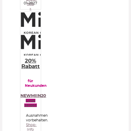
01-2027
Info
»
20%
Rabatt
für
Neukunden
NEWMIIN20
Code
zeigen
Ausnahmen
vorbehalten.
Shop-
Info