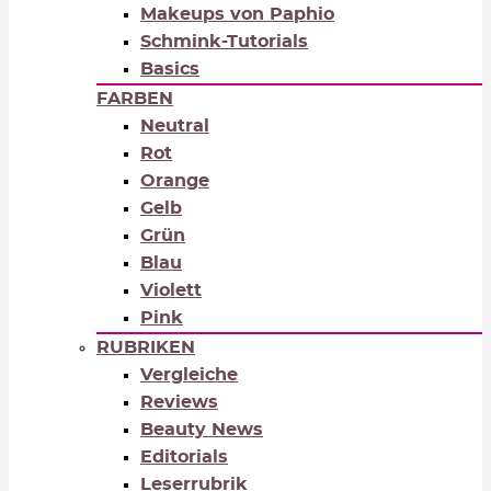
Makeups von Paphio
Schmink-Tutorials
Basics
FARBEN
Neutral
Rot
Orange
Gelb
Grün
Blau
Violett
Pink
RUBRIKEN
Vergleiche
Reviews
Beauty News
Editorials
Leserrubrik