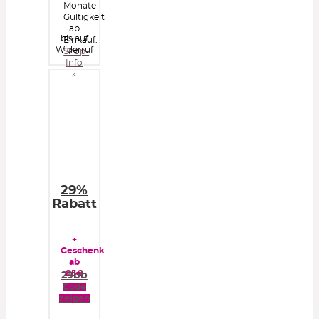
Monate
Gültigkeit
ab
bis auf
Einkauf.
Widerruf
Shop-
Info
»
29%
Rabatt
+
Geschenk
ab
85€
29bb
Code
zeigen