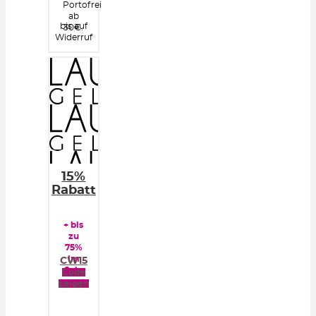
Portofrei
ab
bis auf
30€.
Widerruf
15%
Rabatt
+ bis
zu
75%
im
CW15
Sale
Code
zeigen