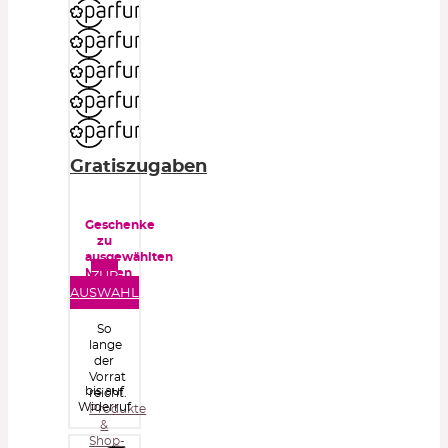
Gratiszugaben
Geschenke
zu
ausgewählten
Marken
ZUR
AUSWAHL
So
lange
der
Vorrat
bis auf
reicht.
Widerruf
Produkte
&
Shop-