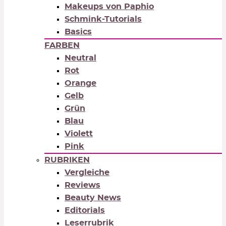
Makeups von Paphio
Schmink-Tutorials
Basics
FARBEN
Neutral
Rot
Orange
Gelb
Grün
Blau
Violett
Pink
RUBRIKEN
Vergleiche
Reviews
Beauty News
Editorials
Leserrubrik