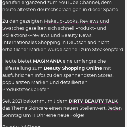
wir natürlich völlig
kostenlos
zur Verfügung. Auch
gerufen ergänzend zum
YouTube Channel
, dem
in den Shops selbst muss man nichts dafür
heute ältesten deutschsprachigen in dieser Sparte.
bezahlen, sie einzusetzen. Es gelten einzig
Zu den gezeigten
Makeup-Looks
,
Reviews und
genannte Einschränkungen wie der
Swatches
gesellten sich schnell Produkt- und
Mindestbestellwert oder shop-individuelle
Kollektions-Previews
und
Beauty News
.
Ausnahmen.
Internationales Shopping in Deutschland nicht
erhältlicher Marken wurde schnell zum Steckenpferd.
Wir können die Übersicht anbieten und täglich
aktualisieren und ergänzen, weil die Shops uns für
Heute bietet
MAGIMANIA
eine umfangreiche
vermittelte Verkäufe eine Provision zahlen,
Hilfestellung zum
Beauty Shopping Online
mit
insofern einige Kriterien eingehalten werden.
ausführlichen Infos zu den
spannendsten Stores
,
Diese Kosten sind Teil des üblichen Marketing-
populärsten Marken
und
detaillierten
Budgets und werden nicht auf den Preis
Produktsteckbriefen
.
aufgeschlagen (Stichwort: Affiliate-Marketing).
Seit 2021 bekommt mit dem
DIRTY BEAUTY TALK
Gelten Rabattcodes für alles in den
das Thema Skincare einen neuen Stellenwert.
Jeden
Beauty Shops?
Sonntag um 11 Uhr eine neue Folge!
Fast.
Gutscheinkarten, Bücher, Magazine sowie