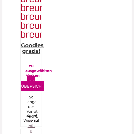
Goodies
gratis!
zu
ausgewählten
Marken
ZUR
ÜBERSICHT
So
lange
der
Vorrat
bis auf
reicht.
Widerruf
Shop-
Info
»