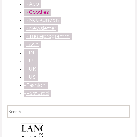
• Apo
• Goodies
• Neukunden
• Newsletter
• Treueprogramm
‧ Asia
‧ DE
‧ EU
‧ UK
‧ US
⃘Fashion
⃘Featured