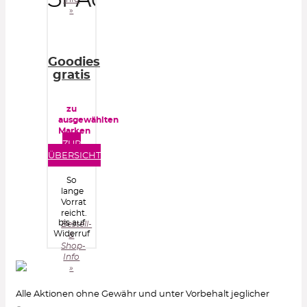
»
Goodies
gratis
zu
ausgewählten
Marken
ZUR
ÜBERSICHT
So
lange
Vorrat
reicht.
bis auf
Bestell-
Widerruf
&
Shop-
Info
»
Alle Aktionen ohne Gewähr und unter Vorbehalt jeglicher