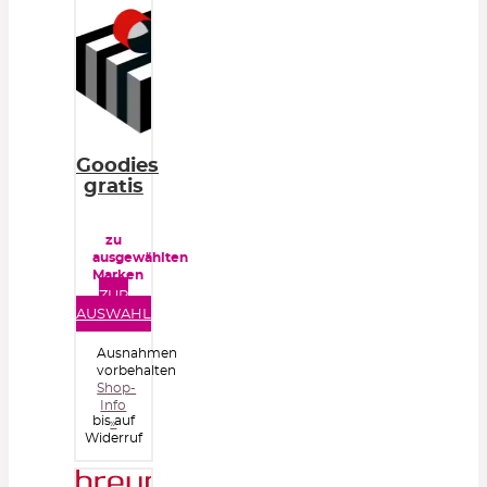
Goodies
gratis
zu
ausgewählten
Marken
mit
ZUR
MBW
AUSWAHL
Ausnahmen
vorbehalten
Shop-
Info
bis auf
»
Widerruf