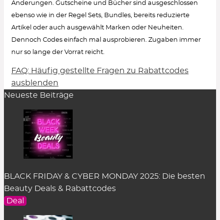
Änderungen. Gutscheine und Bücher sind ausgeschlossen
ebenso wie in der Regel Sets, Bundles, bereits reduzierte
Artikel oder auch ausgewählt Marken oder Neuheiten.
Dennoch Codes einfach mal ausprobieren. Zugaben immer
nur so lange der Vorrat reicht.
FAQ: Häufig gestellte Fragen zu Rabattcodes
Wie löse ich einen Rabattcode ein?
ausblenden
Neueste Beiträge
Um den Gutschein-Code anzuzeigen, klicke in
der Rabatt-Beschreibung auf den Button
„Code
zeigen“
. Es öffnet sich ein Pop-up-Fenster.
Einfach auf
„kopieren“
klicken und er wird
zwischengespeichert.
Im Warenkorb des dazugehörigen Online Shops
BLACK FRIDAY & CYBER MONDAY 2025: Die besten
kann der Rabattcode im entsprechenden Feld
Beauty Deals & Rabattcodes
eingefügt werden. Das Feld befindet sich an
Deal
unterschiedlicher Stelle je nach Shop-System. In