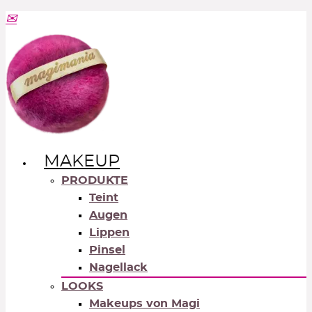
MAKEUP
PRODUKTE
Teint
Augen
Lippen
Pinsel
Nagellack
LOOKS
Makeups von Magi