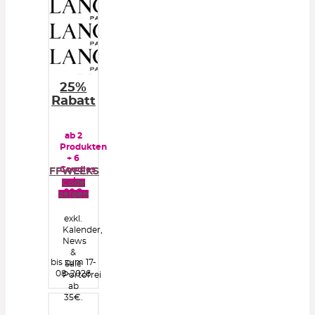
25%
Rabatt
ab 2
Produkten
+ 6
Goodies
FFWEEKS
ab
Code
99€
zeigen
exkl.
Kalender,
News
&
bis zum 17-
Sale
08-2026
Portofrei
ab
35€.