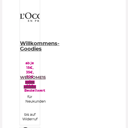
Willkommens-
Goodies
ab je
15€,
35€,
50€
WELCOME15
oder
Code
60€
zeigen
Bestellwert
für
Neukunden
bis auf
Widerruf