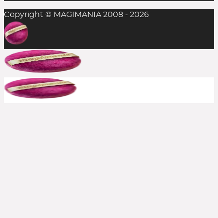
Copyright © MAGIMANIA 2008 - 2026
In der Regel ist das Einlösen mehrerer
Rabattcodes auf einen Einkauf nicht möglich,
aber man sollte es stets probieren. Die
Kombination aus Rabattcode und Gratis-
Zugabe(n) gelingt durchaus mal, insofern alle
anderen Bedingungen erfüllt sind.
Bereits reduzierte Produkte sind meist von
weiteren Rabattcodes ausgeschlossen, aber auch
hier immer ausprobieren. Große Shops bewerben
häufig, wenn aktuelle Rabatte auch auf den Sale
gelten. In solchen Fällen schreiben wir es dazu.
Kann ich einen Rabattcode auch
rückwirkend einsetzen?
Nein, die Beauty Codes können nur auf noch
nicht abgeschickte Bestellungen eingesetzt