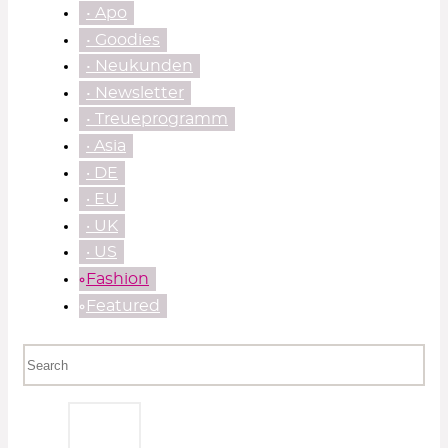
• Apo
• Goodies
• Neukunden
• Newsletter
• Treueprogramm
‧ Asia
‧ DE
‧ EU
‧ UK
‧ US
⃘Fashion
⃘Featured