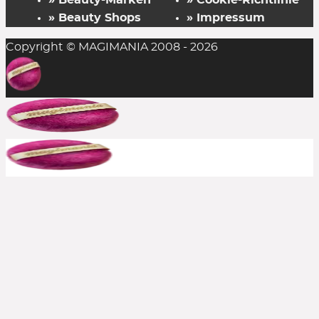
» Beauty-Marken
» Cookie-Richtlinie
für einen Beauty Shop kombinieren?
» Beauty Shops
» Impressum
Copyright © MAGIMANIA 2008 - 2026
In der Regel ist das Einlösen mehrerer
Rabattcodes auf einen Einkauf nicht möglich,
aber man sollte es stets probieren. Die
Kombination aus Rabattcode und Gratis-
Zugabe(n) gelingt durchaus mal, insofern alle
anderen Bedingungen erfüllt sind.
Bereits reduzierte Produkte sind meist von
weiteren Rabattcodes ausgeschlossen, aber auch
hier immer ausprobieren. Große Shops bewerben
häufig, wenn aktuelle Rabatte auch auf den Sale
gelten. In solchen Fällen schreiben wir es dazu.
Kann ich einen Rabattcode auch
rückwirkend einsetzen?
Nein, die Beauty Codes können nur auf noch