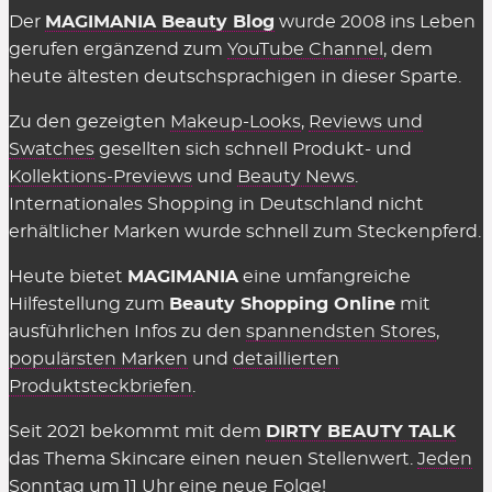
Nein, alle hier gelisteten Deals & Coupons stellen
Der
MAGIMANIA Beauty Blog
wurde 2008 ins Leben
wir natürlich völlig
kostenlos
zur Verfügung. Auch
gerufen ergänzend zum
YouTube Channel
, dem
in den Shops selbst muss man nichts dafür
heute ältesten deutschsprachigen in dieser Sparte.
bezahlen, sie einzusetzen. Es gelten einzig
Zu den gezeigten
Makeup-Looks
,
Reviews und
genannte Einschränkungen wie der
Swatches
gesellten sich schnell Produkt- und
Mindestbestellwert oder shop-individuelle
Kollektions-Previews
und
Beauty News
.
Ausnahmen.
Internationales Shopping in Deutschland nicht
erhältlicher Marken wurde schnell zum Steckenpferd.
Wir können die Übersicht anbieten und täglich
aktualisieren und ergänzen, weil die Shops uns für
Heute bietet
MAGIMANIA
eine umfangreiche
vermittelte Verkäufe eine Provision zahlen,
Hilfestellung zum
Beauty Shopping Online
mit
insofern einige Kriterien eingehalten werden.
ausführlichen Infos zu den
spannendsten Stores
,
Diese Kosten sind Teil des üblichen Marketing-
populärsten Marken
und
detaillierten
Budgets und werden nicht auf den Preis
Produktsteckbriefen
.
aufgeschlagen (Stichwort: Affiliate-Marketing).
Seit 2021 bekommt mit dem
DIRTY BEAUTY TALK
Gelten Rabattcodes für alles in den
das Thema Skincare einen neuen Stellenwert.
Jeden
Beauty Shops?
Sonntag um 11 Uhr eine neue Folge!