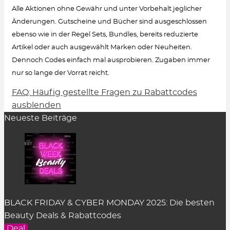
Alle Aktionen ohne Gewähr und unter Vorbehalt jeglicher
Änderungen. Gutscheine und Bücher sind ausgeschlossen
ebenso wie in der Regel Sets, Bundles, bereits reduzierte
Artikel oder auch ausgewählt Marken oder Neuheiten.
Dennoch Codes einfach mal ausprobieren. Zugaben immer
nur so lange der Vorrat reicht.
FAQ: Häufig gestellte Fragen zu Rabattcodes
Wie löse ich einen Rabattcode ein?
ausblenden
Neueste Beiträge
Um den Gutschein-Code anzuzeigen, klicke in
der Rabatt-Beschreibung auf den Button
„Code
zeigen“
. Es öffnet sich ein Pop-up-Fenster.
Einfach auf
„kopieren“
klicken und er wird
zwischengespeichert.
Im Warenkorb des dazugehörigen Online Shops
BLACK FRIDAY & CYBER MONDAY 2025: Die besten
kann der Rabattcode im entsprechenden Feld
Beauty Deals & Rabattcodes
eingefügt werden. Das Feld befindet sich an
Deal