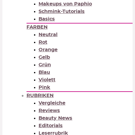
Makeups von Paphio
Schmink-Tutorials
Basics
FARBEN
Neutral
Rot
Orange
Gelb
Grün
Blau
Violett
Pink
RUBRIKEN
Vergleiche
Reviews
Beauty News
Editorials
Leserrubrik