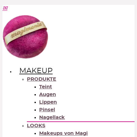
MAKEUP
PRODUKTE
Teint
Augen
Lippen
Pinsel
Nagellack
LOOKS
Makeups von Magi