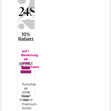
10%
Rabatt
auf 1.
Bestellung
ab
200€
10FIRST
Bestellwert
Code
zeigen
Portofrei
ab
200€
bis auf
oder
Widerruf
mit
Premium-
Konto.