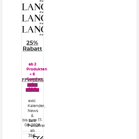
25%
Rabatt
ab 2
Produkten
+ 6
Goodies
FFWEEKS
ab
Code
99€
zeigen
exkl.
Kalender,
News
&
bis zum 17-
Sale
08-2026
Portofrei
ab
35€.