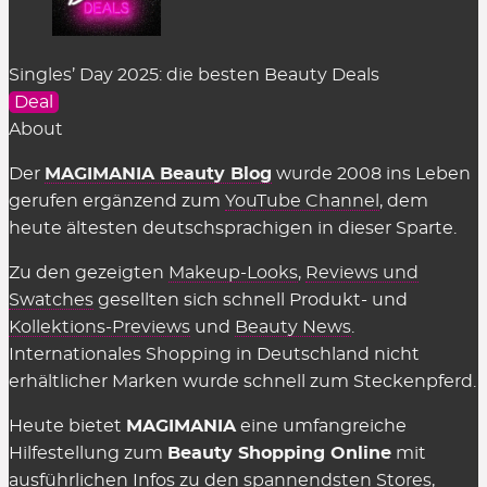
Kontextmenü erscheint und man hier
„einfügen“
kann.
Singles’ Day 2025: die besten Beauty Deals
Kostet es etwas, die Rabattcodes für
Deal
Beauty-Shops zu benutzen?
About
Nein, alle hier gelisteten Deals & Coupons stellen
Der
MAGIMANIA Beauty Blog
wurde 2008 ins Leben
wir natürlich völlig
kostenlos
zur Verfügung. Auch
gerufen ergänzend zum
YouTube Channel
, dem
in den Shops selbst muss man nichts dafür
heute ältesten deutschsprachigen in dieser Sparte.
bezahlen, sie einzusetzen. Es gelten einzig
Zu den gezeigten
Makeup-Looks
,
Reviews und
genannte Einschränkungen wie der
Swatches
gesellten sich schnell Produkt- und
Mindestbestellwert oder shop-individuelle
Kollektions-Previews
und
Beauty News
.
Ausnahmen.
Internationales Shopping in Deutschland nicht
erhältlicher Marken wurde schnell zum Steckenpferd.
Wir können die Übersicht anbieten und täglich
aktualisieren und ergänzen, weil die Shops uns für
Heute bietet
MAGIMANIA
eine umfangreiche
vermittelte Verkäufe eine Provision zahlen,
Hilfestellung zum
Beauty Shopping Online
mit
insofern einige Kriterien eingehalten werden.
ausführlichen Infos zu den
spannendsten Stores
,