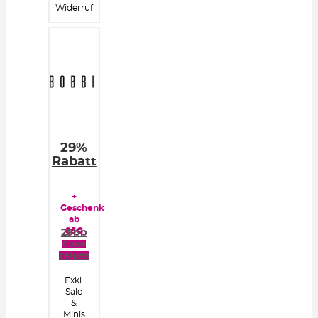
Widerruf
29%
Rabatt
+
Geschenk
ab
85€
29bb
Code
zeigen
Exkl.
Sale
&
Minis.