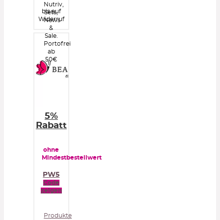
Nutriv,
bis auf
Sets,
Widerruf
News
&
Sale.
Portofrei
ab
50€
5%
Rabatt
ohne
Mindestbestellwert
PW5
Code
zeigen
Produkte