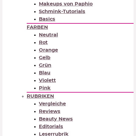
Makeups von Paphio
Schmink-Tutorials
Basics
FARBEN
Neutral
Rot
Orange
Gelb
Grün
Blau
Violett
Pink
RUBRIKEN
Vergleiche
Reviews
Beauty News
Editorials
Leserrubrik