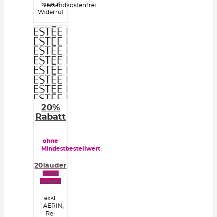
bis auf
versandkostenfrei.
Widerruf
20%
Rabatt
ohne
Mindestbestellwert
20lauder
Code
zeigen
exkl.
AERIN,
Re-