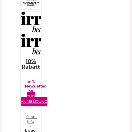
Widerruf
Info
»
10%
Rabatt
im 1.
Newsletter
ab
40€
ZUR
Bestellwert
ANMELDUNG
Shop-
Info
»
bis auf