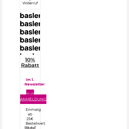
Widerruf
10%
Rabatt
im 1.
Newsletter
ZUR
ANMELDUNG
Einmalig
ab
25€
Bestellwert.
bis auf
Shop-