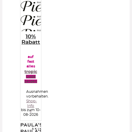
10%
Rabatt
auf
fast
alles
tropic
Code
zeigen
Ausnahmen
vorbehalten.
Shop-
Info
bis zum 10-
»
08-2026