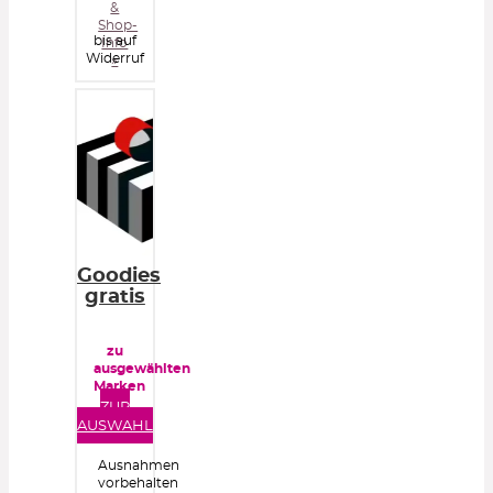
&
Shop-
bis auf
Info
Widerruf
»
Goodies
gratis
zu
ausgewählten
Marken
mit
ZUR
MBW
AUSWAHL
Ausnahmen
vorbehalten