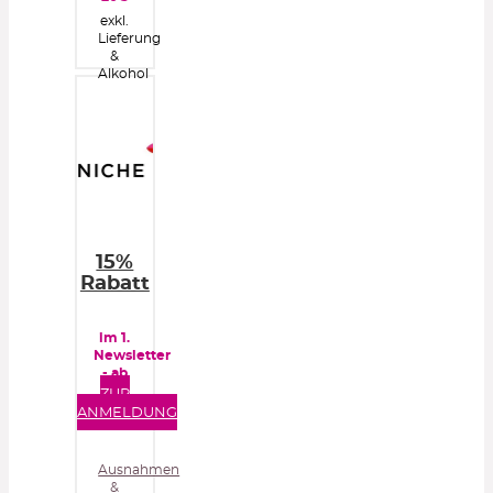
exkl.
Lieferung
&
Alkohol
15%
Rabatt
im 1.
Newsletter
- ab
50€
ZUR
Bestellwert
ANMELDUNG
Ausnahmen
&