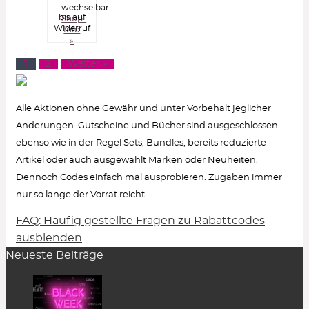
wechselbar
bis auf
Shop-
Widerruf
Info
»
1
2
Weiter »
Alle Aktionen ohne Gewähr und unter Vorbehalt jeglicher
Änderungen. Gutscheine und Bücher sind ausgeschlossen
ebenso wie in der Regel Sets, Bundles, bereits reduzierte
Artikel oder auch ausgewählt Marken oder Neuheiten.
Dennoch Codes einfach mal ausprobieren. Zugaben immer
nur so lange der Vorrat reicht.
FAQ: Häufig gestellte Fragen zu Rabattcodes
Wie löse ich einen Rabattcode ein?
ausblenden
Neueste Beiträge
Um den Gutschein-Code anzuzeigen, klicke in
der Rabatt-Beschreibung auf den Button
„Code
zeigen“
. Es öffnet sich ein Pop-up-Fenster.