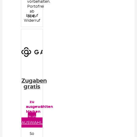
vorbehalten.
Portofrei
ab
bis auf
50€.
Widerruf
Zugaben
gratis
zu
ausgewählten
Marken
ZUR
AUSWAHL
So