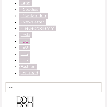
• Apo
• Goodies
• Neukunden
• Newsletter
• Treueprogramm
‧ Asia
‧ DE
‧ EU
‧ UK
‧ US
⃘Fashion
⃘Featured