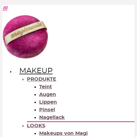
MAKEUP
PRODUKTE
Teint
Augen
Lippen
Pinsel
Nagellack
LOOKS
Makeups von Magi