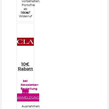
vorbehalten.
Portofrei
ab
bis auf
100€.
Widerruf
10€
Rabatt
bei
Newsletter-
Bestellung
ab
ZUR
60€
ANMELDUNG
Ausnahmen