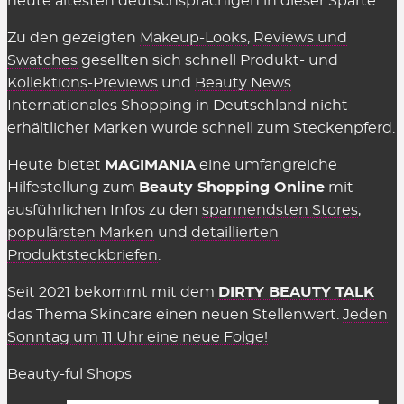
heute ältesten deutschsprachigen in dieser Sparte.
bezahlen, sie einzusetzen. Es gelten einzig
Zu den gezeigten
Makeup-Looks
,
Reviews und
genannte Einschränkungen wie der
Swatches
gesellten sich schnell Produkt- und
Mindestbestellwert oder shop-individuelle
Kollektions-Previews
und
Beauty News
.
Ausnahmen.
Internationales Shopping in Deutschland nicht
erhältlicher Marken wurde schnell zum Steckenpferd.
Wir können die Übersicht anbieten und täglich
aktualisieren und ergänzen, weil die Shops uns für
Heute bietet
MAGIMANIA
eine umfangreiche
vermittelte Verkäufe eine Provision zahlen,
Hilfestellung zum
Beauty Shopping Online
mit
insofern einige Kriterien eingehalten werden.
ausführlichen Infos zu den
spannendsten Stores
,
Diese Kosten sind Teil des üblichen Marketing-
populärsten Marken
und
detaillierten
Budgets und werden nicht auf den Preis
Produktsteckbriefen
.
aufgeschlagen (Stichwort: Affiliate-Marketing).
Seit 2021 bekommt mit dem
DIRTY BEAUTY TALK
Gelten Rabattcodes für alles in den
das Thema Skincare einen neuen Stellenwert.
Jeden
Beauty Shops?
Sonntag um 11 Uhr eine neue Folge!
Fast.
Gutscheinkarten, Bücher, Magazine sowie
Beauty-ful Shops
Aktionen
sind in der Regel ausgeschlossen. Meist