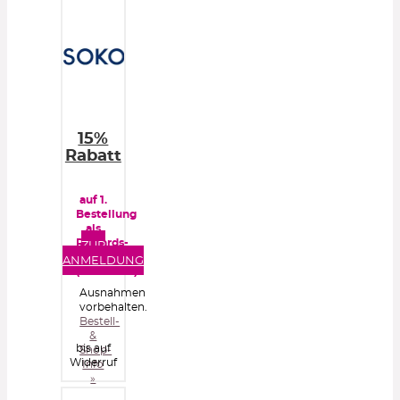
15%
Rabatt
auf 1.
Bestellung
als
Rewards-
ZUR
Kunde
ANMELDUNG
(kostenlos)
Ausnahmen
vorbehalten.
Bestell-
&
bis auf
Shop-
Widerruf
Info
»