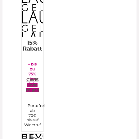
15%
Rabatt
+ bis
zu
75%
im
CW15
Sale
Code
zeigen
Portofrei
ab
70€
bis auf
Widerruf