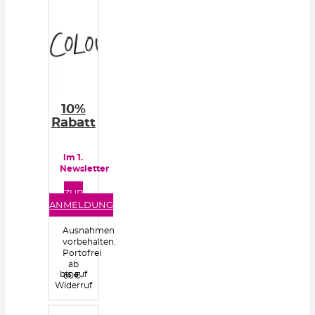
10%
Rabatt
im 1.
Newsletter
ZUR
ANMELDUNG
Ausnahmen
vorbehalten.
Portofrei
ab
bis auf
60€.
Widerruf