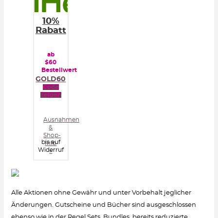
10%
Rabatt
ab
$60
Bestellwert
GOLD60
Code
zeigen
Ausnahmen
&
Shop-
bis auf
Info
Widerruf
»
Alle Aktionen ohne Gewähr und unter Vorbehalt jeglicher
Änderungen. Gutscheine und Bücher sind ausgeschlossen
ebenso wie in der Regel Sets, Bundles, bereits reduzierte