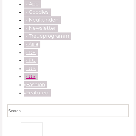
• Apo
• Goodies
• Neukunden
• Newsletter
• Treueprogramm
‧ Asia
‧ DE
‧ EU
‧ UK
‧ US
⃘Fashion
⃘Featured