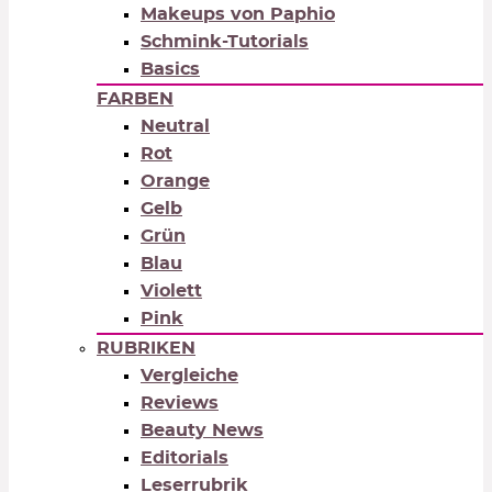
Makeups von Paphio
Schmink-Tutorials
Basics
FARBEN
Neutral
Rot
Orange
Gelb
Grün
Blau
Violett
Pink
RUBRIKEN
Vergleiche
Reviews
Beauty News
Editorials
Leserrubrik