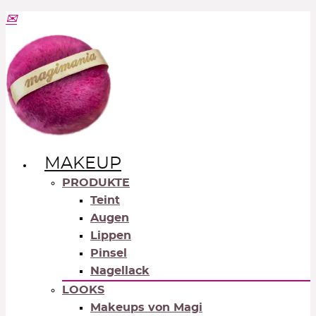
MAKEUP
PRODUKTE
Teint
Augen
Lippen
Pinsel
Nagellack
LOOKS
Makeups von Magi