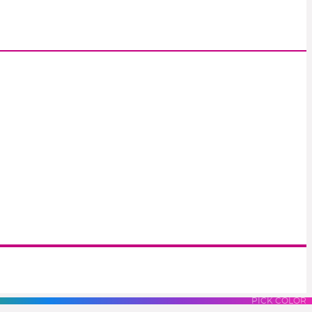
S
LUES
PURPLES
PINK
PICK COLOR