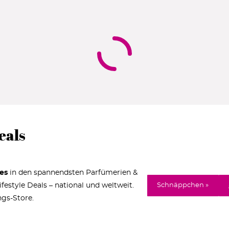
eals
es
in den spannendsten Parfümerien &
estyle Deals – national und weltweit.
Schnäppchen »
ngs-Store.