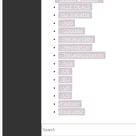
ALLE DEALS
nur Rabatte
• Apo
• Goodies
• Neukunden
• Newsletter
• Treueprogramm
‧ Asia
‧ DE
‧ EU
‧ UK
‧ US
⃘Fashion
⃘Featured