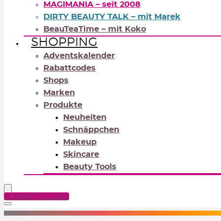
MAGIMANIA – seit 2008
DIRTY BEAUTY TALK – mit Marek
BeauTeaTime – mit Koko
SHOPPING
Adventskalender
Rabattcodes
Shops
Marken
Produkte
Neuheiten
Schnäppchen
Makeup
Skincare
Beauty Tools
RABATTCODES
NEUTRALS
REDS
OR