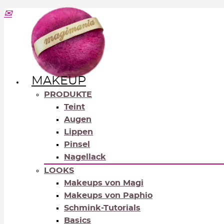
MAKEUP
PRODUKTE
Teint
Augen
Lippen
Pinsel
Nagellack
LOOKS
Makeups von Magi
Makeups von Paphio
Schmink-Tutorials
Basics