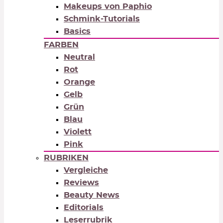
Makeups von Paphio
Schmink-Tutorials
Basics
FARBEN
Neutral
Rot
Orange
Gelb
Grün
Blau
Violett
Pink
RUBRIKEN
Vergleiche
Reviews
Beauty News
Editorials
Leserrubrik