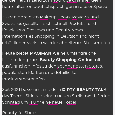
gerufen ergänzend zum
YouTube Channel
, dem
in den Shops selbst muss man nichts dafür
heute ältesten deutschsprachigen in dieser Sparte.
bezahlen, sie einzusetzen. Es gelten einzig
Zu den gezeigten
Makeup-Looks
,
Reviews und
genannte Einschränkungen wie der
Swatches
gesellten sich schnell Produkt- und
Mindestbestellwert oder shop-individuelle
Kollektions-Previews
und
Beauty News
.
Ausnahmen.
Internationales Shopping in Deutschland nicht
erhältlicher Marken wurde schnell zum Steckenpferd.
Wir können die Übersicht anbieten und täglich
aktualisieren und ergänzen, weil die Shops uns für
Heute bietet
MAGIMANIA
eine umfangreiche
vermittelte Verkäufe eine Provision zahlen,
Hilfestellung zum
Beauty Shopping Online
mit
insofern einige Kriterien eingehalten werden.
ausführlichen Infos zu den
spannendsten Stores
,
Diese Kosten sind Teil des üblichen Marketing-
populärsten Marken
und
detaillierten
Budgets und werden nicht auf den Preis
Produktsteckbriefen
.
aufgeschlagen (Stichwort: Affiliate-Marketing).
Seit 2021 bekommt mit dem
DIRTY BEAUTY TALK
Gelten Rabattcodes für alles in den
das Thema Skincare einen neuen Stellenwert.
Jeden
Beauty Shops?
Sonntag um 11 Uhr eine neue Folge!
Fast.
Gutscheinkarten, Bücher, Magazine sowie
Beauty-ful Shops