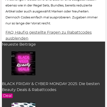
ebenso wie in der Regel Sets, Bundles, bereits reduzierte
Artikel oder auch ausgewählt Marken oder Neuheiten.
Dennoch Codes einfach mal ausprobieren. Zugaben immer
nur so lange der Vorrat reicht.
FAQ: Häufig gestellte Fragen zu Rabattcodes
Wie löse ich einen Rabattcode ein?
ausblenden
Neueste Beiträge
Um den Gutschein-Code anzuzeigen, klicke in
der Rabatt-Beschreibung auf den Button
„Code
zeigen“
. Es öffnet sich ein Pop-up-Fenster.
Einfach auf
„kopieren“
klicken und er wird
zwischengespeichert.
Im Warenkorb des dazugehörigen Online Shops
BLACK FRIDAY & CYBER MONDAY 2025: Die besten
kann der Rabattcode im entsprechenden Feld
Beauty Deals & Rabattcodes
eingefügt werden. Das Feld befindet sich an
Deal
unterschiedlicher Stelle je nach Shop-System. In