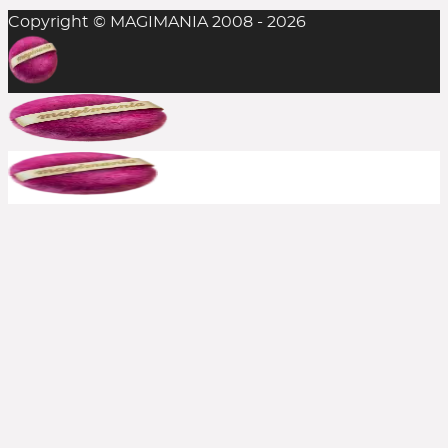
Copyright © MAGIMANIA 2008 - 2026
In der Regel ist das Einlösen mehrerer
Rabattcodes auf einen Einkauf nicht möglich,
aber man sollte es stets probieren. Die
Kombination aus Rabattcode und Gratis-
Zugabe(n) gelingt durchaus mal, insofern alle
anderen Bedingungen erfüllt sind.
Bereits reduzierte Produkte sind meist von
weiteren Rabattcodes ausgeschlossen, aber auch
hier immer ausprobieren. Große Shops bewerben
häufig, wenn aktuelle Rabatte auch auf den Sale
gelten. In solchen Fällen schreiben wir es dazu.
Kann ich einen Rabattcode auch
rückwirkend einsetzen?
Nein, die Beauty Codes können nur auf noch
nicht abgeschickte Bestellungen eingesetzt
werden.
Kontaktiert jedoch den Shop