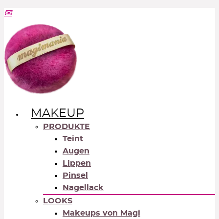
MAKEUP
PRODUKTE
Teint
Augen
Lippen
Pinsel
Nagellack
LOOKS
Makeups von Magi