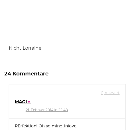
Nicht Lorraine
24 Kommentare
Antwort
MAGI
21. Februar 2014 in 22:48
PErfektion! Oh so mine :inlove: