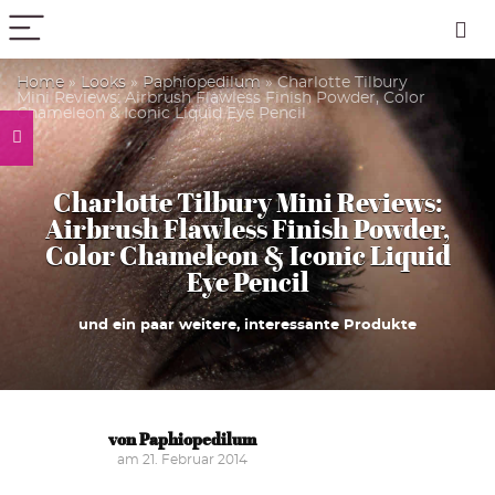
PICK COLOR
Home
»
Looks
»
Paphiopedilum
»
Charlotte Tilbury
Mini Reviews: Airbrush Flawless Finish Powder, Color
Chameleon & Iconic Liquid Eye Pencil
Charlotte Tilbury Mini Reviews:
Airbrush Flawless Finish Powder,
Color Chameleon & Iconic Liquid
Eye Pencil
und ein paar weitere, interessante Produkte
von Paphiopedilum
am 21. Februar 2014