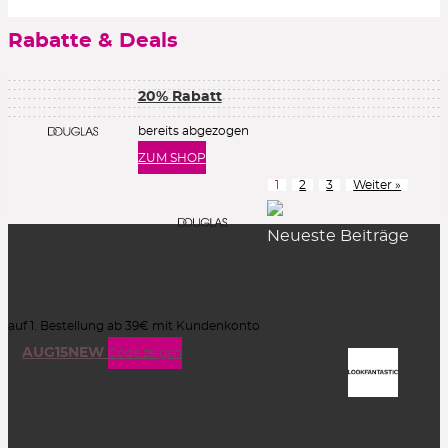
Rabatte & Deals
20% Rabatt
bereits abgezogen
ZUM SHOP
1
2
3
Weiter »
Neueste Beiträge
15% Rabatt
auf 1. Bestellung ab 39€ mit Kundenkonto
AUG15NEW
Code zeigen
20% Rabatt