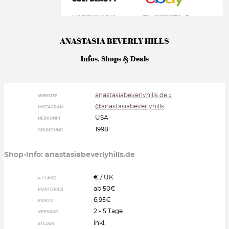
ANASTASIA BEVERLY HILLS
Infos, Shops & Deals
anastasiabeverlyhills.de »
WEBSITE
@anastasiabeverlyhills
INSTAGRAM
USA
HERKUNFT
1998
GRÜNDUNG
Shop-Info: anastasiabeverlyhills.de
€ / UK
¤ / LAND
ab 50€
PORTOFREI
6,95€
PORTO
2 - 5 Tage
VERSAND
inkl.
STEUER