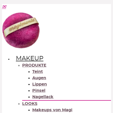
MAKEUP
PRODUKTE
Teint
Augen
Lippen
Pinsel
Nagellack
LOOKS
Makeups von Magi