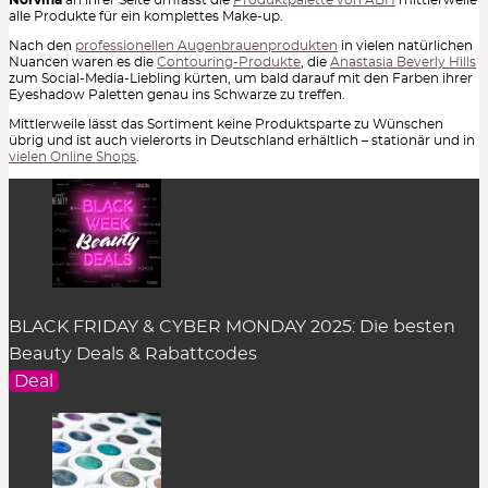
alle Produkte für ein komplettes Make-up.
Nach den
professionellen Augenbrauenprodukten
in vielen natürlichen
Nuancen waren es die
Contouring-Produkte
, die
Anastasia Beverly Hills
zum Social-Media-Liebling kürten, um bald darauf mit den Farben ihrer
Eyeshadow Paletten genau ins Schwarze zu treffen.
Mittlerweile lässt das Sortiment keine Produktsparte zu Wünschen
übrig und ist auch vielerorts in Deutschland erhältlich – stationär und in
vielen Online Shops
.
BLACK FRIDAY & CYBER MONDAY 2025: Die besten
Beauty Deals & Rabattcodes
Deal