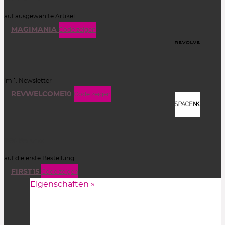
auf ausgewählte Artikel
MAGIMANIA
Code zeigen
im 1. Newsletter
REVWELCOME10
Code zeigen
15% Rabatt
auf die erste Bestellung
FIRST15
Code zeigen
Eigenschaften »