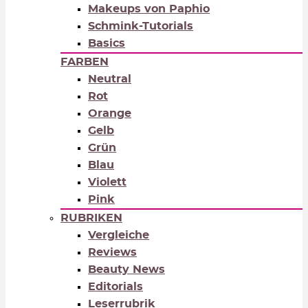
Makeups von Paphio
Schmink-Tutorials
Basics
FARBEN
Neutral
Rot
Orange
Gelb
Grün
Blau
Violett
Pink
RUBRIKEN
Vergleiche
Reviews
Beauty News
Editorials
Leserrubrik