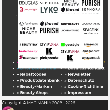
» Startseite
» FAZ Kaufkompass
» Dirty Beauty Talk
» Business-Kontakt
» Rabattcodes
» Newsletter
» Produktdatenbank
» Datenschutz
» Beauty-Marken
» Cookie-Richtlinie
» Beauty Shops
» Impressum
Copyright © MAGIMANIA 2008 - 2026